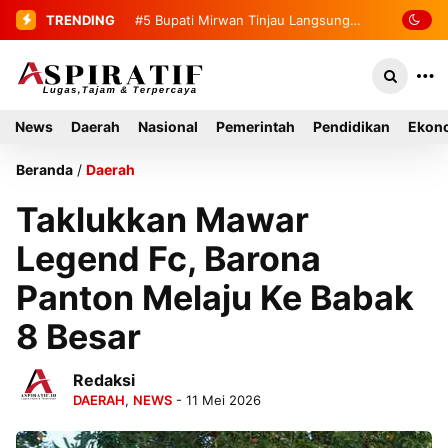
TRENDING
#6
Pemuda Aceh Apresiasi Ketegasan
Kapolres Aceh Selatan Ungkap Kasus
Perampokan Toko Emas
News
Daerah
Nasional
Pemerintah
Pendidikan
Ekono
Beranda
/
Daerah
Taklukkan Mawar
Legend Fc, Barona
Panton Melaju Ke Babak
8 Besar
Redaksi
DAERAH
,
NEWS
- 11 Mei 2026