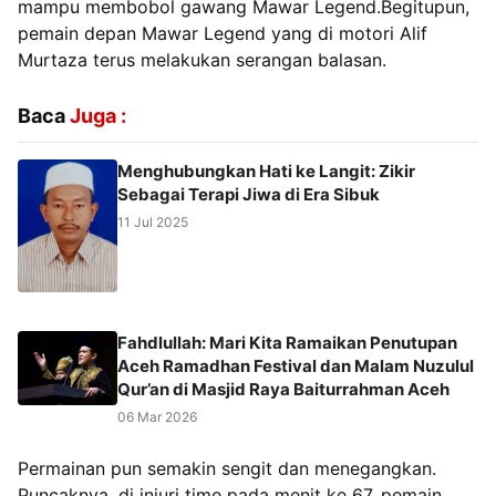
mampu membobol gawang Mawar Legend.Begitupun,
pemain depan Mawar Legend yang di motori Alif
Murtaza terus melakukan serangan balasan.
Baca
Juga :
Menghubungkan Hati ke Langit: Zikir
Sebagai Terapi Jiwa di Era Sibuk
11 Jul 2025
Fahdlullah: Mari Kita Ramaikan Penutupan
Aceh Ramadhan Festival dan Malam Nuzulul
Qur’an di Masjid Raya Baiturrahman Aceh
06 Mar 2026
Permainan pun semakin sengit dan menegangkan.
Puncaknya, di injuri time pada menit ke 67, pemain