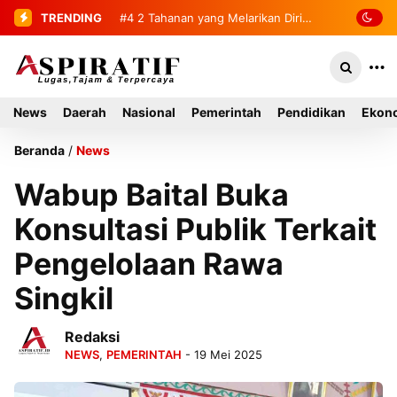
TRENDING
#5
Polisi Berhasil Ungkap Kasus
Curas di Toko Emas Tapaktuan
News
Daerah
Nasional
Pemerintah
Pendidikan
Ekono
Beranda
/
News
Wabup Baital Buka
Konsultasi Publik Terkait
Pengelolaan Rawa
Singkil
Redaksi
NEWS
,
PEMERINTAH
- 19 Mei 2025