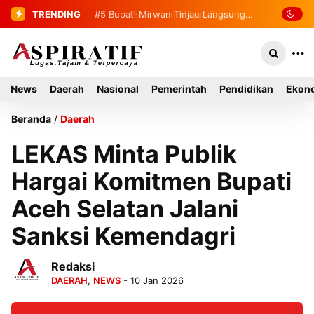
TRENDING
#5
Bupati Mirwan Tinjau Langsung
Rumah Warga di Kluet Utara,
Instruksikan Masuk Program Bantuan
News
Daerah
Nasional
Pemerintah
Pendidikan
Ekono
Rumah Tahun 2027
Beranda
/
Daerah
LEKAS Minta Publik
Hargai Komitmen Bupati
Aceh Selatan Jalani
Sanksi Kemendagri
Redaksi
DAERAH
,
NEWS
- 10 Jan 2026