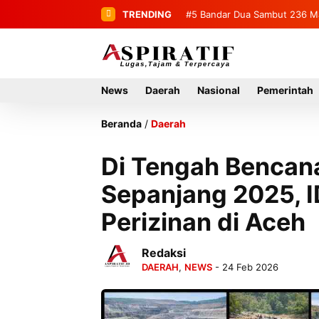
TRENDING
#5
#6
Penemuan Mayat Tanpa Ide
Bandar Dua Sambut 2
News
Daerah
Nasional
Pemerintah
Beranda
/
Daerah
Di Tengah Bencana
Sepanjang 2025, I
Perizinan di Aceh
Redaksi
DAERAH
,
NEWS
- 24 Feb 2026