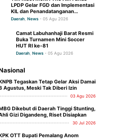
LPDP Gelar FGD dan Implementasi
KIL dan Penandatanganan
Komitmen Bersama di UIN Ar-
Daerah
,
News
-
05 Agu 2026
Raniry
Camat Labuhanhaji Barat Resmi
Buka Turnamen Mini Soccer
HUT RI ke-81
Daerah
,
News
-
05 Agu 2026
Nasional
KNPB Tegaskan Tetap Gelar Aksi Damai
3 Agustus, Meski Tak Diberi Izin
03 Agu 2026
MBG Dikebut di Daerah Tinggi Stunting,
Ahli Gizi Digandeng, Riset Disiapkan
30 Jul 2026
KPK OTT Bupati Pemalang Anom