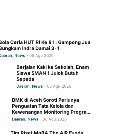
Bola Ceria HUT RI Ke 81 : Gampong Jua
Bungkam Indra Damai 3-1
Daerah
,
News
-
06 Agu 2026
Berjalan Kaki ke Sekolah, Enam
Siswa SMAN 1 Julok Butuh
Sepeda
Daerah
,
News
-
06 Agu 2026
BMK di Aceh Soroti Perlunya
Penguatan Tata Kelola dan
Kewenangan Monitoring Program
Baitul Mal Aceh
Daerah
,
News
-
06 Agu 2026
Tim Riset MoRA The AIR Funds