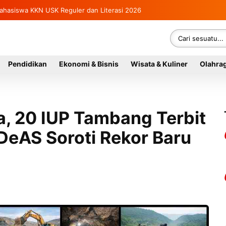
ntitas Gegerkan Warga Indra Damai Kluet Selatan
36 Mahasiswa KKN USK Reguler dan Literasi 2026
Pendidikan
Ekonomi & Bisnis
Wisata & Kuliner
Olahra
, 20 IUP Tambang Terbit
DeAS Soroti Rekor Baru