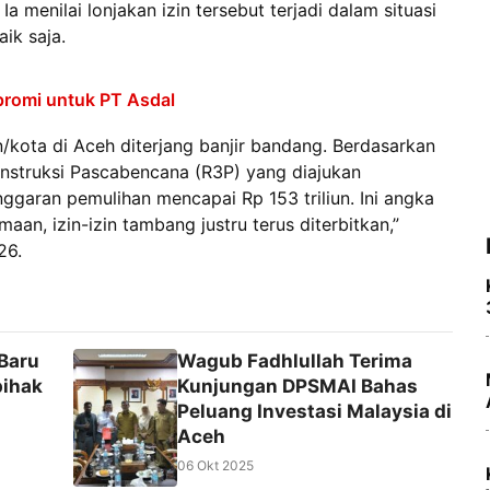
 menilai lonjakan izin tersebut terjadi dalam situasi
ik saja.
promi untuk PT Asdal
kota di Aceh diterjang banjir bandang. Berdasarkan
nstruksi Pascabencana (R3P) yang diajukan
ggaran pemulihan mencapai Rp 153 triliun. Ini angka
an, izin-izin tambang justru terus diterbitkan,”
26.
 Baru
Wagub Fadhlullah Terima
pihak
Kunjungan DPSMAI Bahas
Peluang Investasi Malaysia di
Aceh
06 Okt 2025