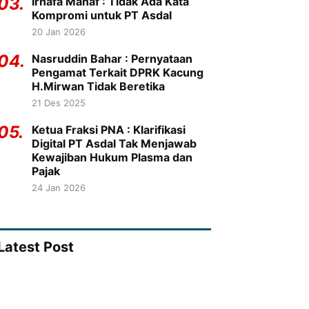
03.
Irhafa Manaf : Tidak Ada Kata
Kompromi untuk PT Asdal
20 Jan 2026
04.
Nasruddin Bahar : Pernyataan
Pengamat Terkait DPRK Kacung
H.Mirwan Tidak Beretika
21 Des 2025
05.
Ketua Fraksi PNA : Klarifikasi
Digital PT Asdal Tak Menjawab
Kewajiban Hukum Plasma dan
Pajak
24 Jan 2026
Latest Post