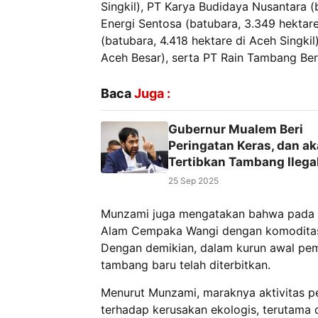
Singkil), PT Karya Budidaya Nusantara (
Energi Sentosa (batubara, 3.349 hektar
(batubara, 4.418 hektare di Aceh Singkil)
Aceh Besar), serta PT Rain Tambang Ber
Baca
Juga :
Gubernur Mualem Beri
Peringatan Keras, dan a
Tertibkan Tambang Ilega
25 Sep 2025
Munzami juga mengatakan bahwa pada 13
Alam Cempaka Wangi dengan komoditas 
Dengan demikian, dalam kurun awal peme
tambang baru telah diterbitkan.
Menurut Munzami, maraknya aktivitas pe
terhadap kerusakan ekologis, terutama d