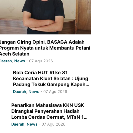
Jangan Giring Opini, BASAGA Adalah
Program Nyata untuk Membantu Petani
Aceh Selatan
Daerah
,
News
-
07 Agu 2026
Bola Ceria HUT RI ke 81
Kecamatan Kluet Selatan : Ujung
Padang Tekuk Gampong Kapeh
7-0
Daerah
,
News
-
07 Agu 2026
Penarikan Mahasiswa KKN USK
Dirangkai Penyerahan Hadiah
Lomba Cerdas Cermat, MTsN 1
Pidie Jaya Raih Juara I
Daerah
,
News
-
07 Agu 2026