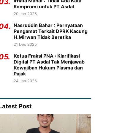
03.
Irhafa Manaf : Tidak Ada Kata
Kompromi untuk PT Asdal
20 Jan 2026
04.
Nasruddin Bahar : Pernyataan
Pengamat Terkait DPRK Kacung
H.Mirwan Tidak Beretika
21 Des 2025
05.
Ketua Fraksi PNA : Klarifikasi
Digital PT Asdal Tak Menjawab
Kewajiban Hukum Plasma dan
Pajak
24 Jan 2026
Latest Post