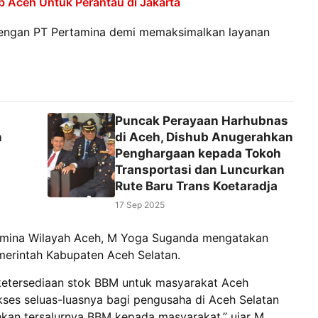
b Aceh Untuk Perantau di Jakarta
dengan PT Pertamina demi memaksimalkan layanan
Puncak Perayaan Harhubnas
n
di Aceh, Dishub Anugerahkan
Penghargaan kepada Tokoh
Transportasi dan Luncurkan
Rute Baru Trans Koetaradja
17 Sep 2025
tamina Wilayah Aceh, M Yoga Suganda mengatakan
erintah Kabupaten Aceh Selatan.
ketersediaan stok BBM untuk masyarakat Aceh
akses seluas-luasnya bagi pengusaha di Aceh Selatan
n tersalurnya BBM kepada masyarakat,” ujar M