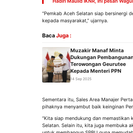
Hadiri Maulid IKNR, Ini pesan Wagu
“Pemkab Aceh Selatan siap bersinergi 
kepada masyarakat,” ujarnya.
Baca
Juga :
Muzakir Manaf Minta
Dukungan Pembanguna
Terowongan Geurutee
Kepada Menteri PPN
14 Sep 2025
Sementara itu, Sales Area Manajer Per
pihaknya menyambut baik keinginan Pem
“Kita siap mendukung dan memastikan 
Selatan. Selain itu, kita juga membuka 
untuk membangun SPBU guna memudahka