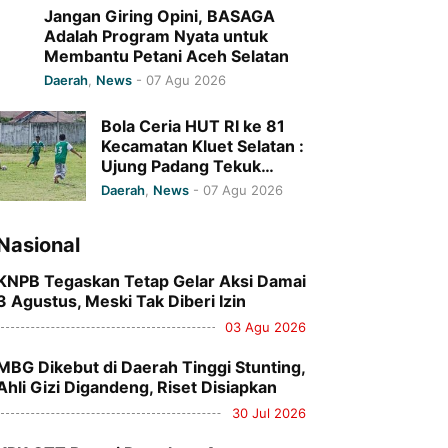
Jangan Giring Opini, BASAGA
Adalah Program Nyata untuk
Membantu Petani Aceh Selatan
Daerah
,
News
-
07 Agu 2026
Bola Ceria HUT RI ke 81
Kecamatan Kluet Selatan :
Ujung Padang Tekuk
Gampong Kapeh 7-0
Daerah
,
News
-
07 Agu 2026
Nasional
KNPB Tegaskan Tetap Gelar Aksi Damai
3 Agustus, Meski Tak Diberi Izin
03 Agu 2026
MBG Dikebut di Daerah Tinggi Stunting,
Ahli Gizi Digandeng, Riset Disiapkan
30 Jul 2026