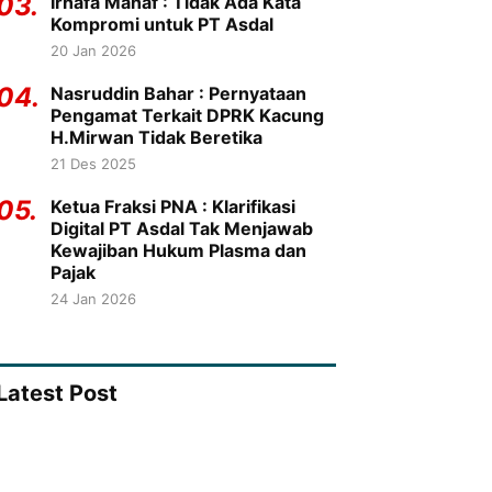
03.
Irhafa Manaf : Tidak Ada Kata
Kompromi untuk PT Asdal
20 Jan 2026
04.
Nasruddin Bahar : Pernyataan
Pengamat Terkait DPRK Kacung
H.Mirwan Tidak Beretika
21 Des 2025
05.
Ketua Fraksi PNA : Klarifikasi
Digital PT Asdal Tak Menjawab
Kewajiban Hukum Plasma dan
Pajak
24 Jan 2026
Latest Post