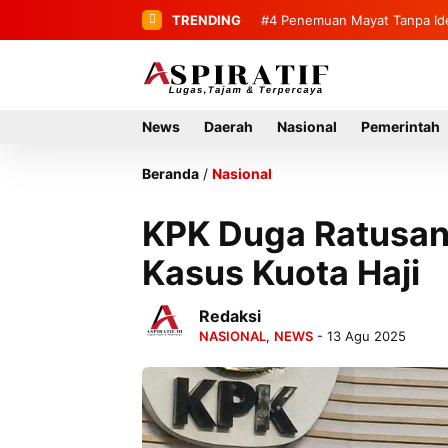
TRENDING
#4
#5
Bupati Mirwan Tinjau Lang
Penemuan Mayat Tanpa
Rumah Tahun 2027
News
Daerah
Nasional
Pemerintah
Beranda
/
Nasional
KPK Duga Ratusan 
Kasus Kuota Haji
Redaksi
NASIONAL
,
NEWS
- 13 Agu 2025