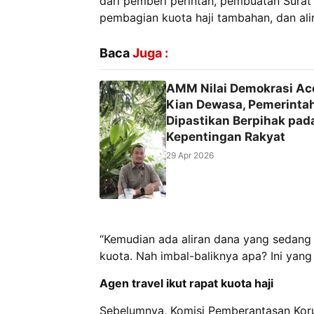
dari pemberi perintah, pembuatan Sura
pembagian kuota haji tambahan, dan ali
Baca
Juga :
AMM Nilai Demokrasi Ac
Kian Dewasa, Pemerinta
Dipastikan Berpihak pad
Kepentingan Rakyat
29 Apr 2026
“Kemudian ada aliran dana yang sedang ki
kuota. Nah imbal-baliknya apa? Ini yang 
Agen travel ikut rapat kuota haji
Sebelumnya, Komisi Pemberantasan Koru