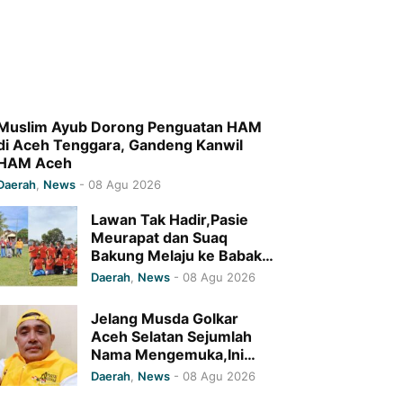
Muslim Ayub Dorong Penguatan HAM
di Aceh Tenggara, Gandeng Kanwil
HAM Aceh
Daerah
,
News
-
08 Agu 2026
Lawan Tak Hadir,Pasie
Meurapat dan Suaq
Bakung Melaju ke Babak 8
Besar Bola Ceria HUT RI
Daerah
,
News
-
08 Agu 2026
Ke 81 Kecamatan Kluet
Selatan Tahun 2026
Jelang Musda Golkar
Aceh Selatan Sejumlah
Nama Mengemuka,Ini
Kata Wakil Sekretaris DPD
Daerah
,
News
-
08 Agu 2026
I Golkar Aceh