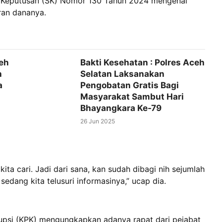
t Keputusan (SK) Nomor 130 Tahun 2024 mengenai
ran dananya.
eh
Bakti Kesehatan : Polres Aceh
h
Selatan Laksanakan
a
Pengobatan Gratis Bagi
Masyarakat Sambut Hari
Bhayangkara Ke-79
26 Jun 2025
ta cari. Jadi dari sana, kan sudah dibagi nih sejumlah
sedang kita telusuri informasinya,” ucap dia.
psi (KPK) mengungkapkan adanya rapat dari pejabat