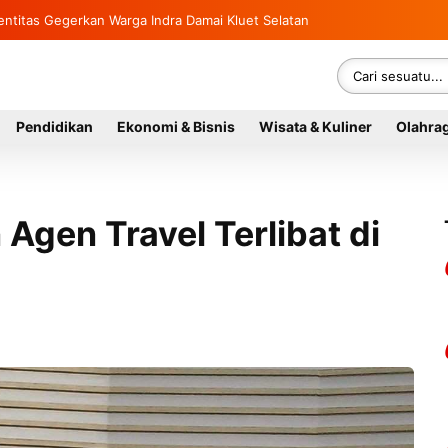
sung Rumah Warga di Kluet Utara, Instruksikan Masuk Program Bantuan
 Identitas Gegerkan Warga Indra Damai Kluet Selatan
Pendidikan
Ekonomi & Bisnis
Wisata & Kuliner
Olahra
Agen Travel Terlibat di