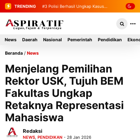
TRENDING
#3
#4
Penemuan Mayat Tanpa Identitas
Polisi Berhasil Ungkap Kasus
Curas di Toko Emas Tapaktuan
Gegerkan Warga Indra Damai Kluet
Selatan
News
Daerah
Nasional
Pemerintah
Pendidikan
Ekono
Beranda
/
News
Menjelang Pemilihan
Rektor USK, Tujuh BEM
Fakultas Ungkap
Retaknya Representasi
Mahasiswa
Redaksi
NEWS
,
PENDIDIKAN
- 28 Jan 2026