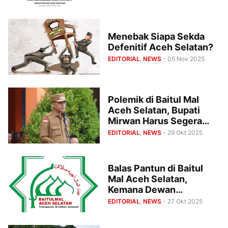
Menebak Siapa Sekda
Defenitif Aceh Selatan?
EDITORIAL
,
NEWS
- 05 Nov 2025
Polemik di Baitul Mal
Aceh Selatan, Bupati
Mirwan Harus Segera
Bersikap
EDITORIAL
,
NEWS
- 29 Okt 2025
Balas Pantun di Baitul
Mal Aceh Selatan,
Kemana Dewan
Pengawas?
EDITORIAL
,
NEWS
- 27 Okt 2025