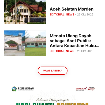
Aceh Selatan Morden
EDITORIAL
,
NEWS
- 26 Okt 2025
Menata Ulang Dayah
sebagai Aset Publik:
Antara Kepastian Hukum
dan Tertib Tata Kelola
EDITORIAL
,
NEWS
- 25 Okt 2025
MUAT LAINNYA