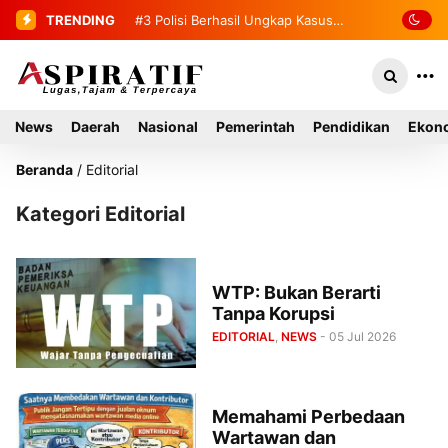
TRENDING
#3
Polisi Berhasil Ungkap Kasus
Curas di Toko Emas Tapaktuan
News
Daerah
Nasional
Pemerintah
Pendidikan
Ekono
Beranda
/
Editorial
Kategori Editorial
WTP: Bukan Berarti
Tanpa Korupsi
EDITORIAL
,
NEWS
- 05 Jul 2026
Memahami Perbedaan
Wartawan dan