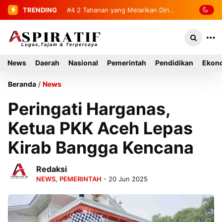
TRENDING
#4
2 Tahanan yang Melarikan Diri
Berhasil Diamankan Kembali
News
Daerah
Nasional
Pemerintah
Pendidikan
Ekono
Beranda
/
News
Peringati Harganas,
Ketua PKK Aceh Lepas
Kirab Bangga Kencana
Redaksi
NEWS
,
PEMERINTAH
- 20 Jun 2025