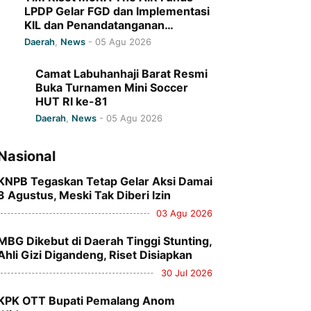
LPDP Gelar FGD dan Implementasi
KIL dan Penandatanganan
Komitmen Bersama di UIN Ar-
Daerah
,
News
-
05 Agu 2026
Raniry
Camat Labuhanhaji Barat Resmi
Buka Turnamen Mini Soccer
HUT RI ke-81
Daerah
,
News
-
05 Agu 2026
Nasional
KNPB Tegaskan Tetap Gelar Aksi Damai
3 Agustus, Meski Tak Diberi Izin
03 Agu 2026
MBG Dikebut di Daerah Tinggi Stunting,
Ahli Gizi Digandeng, Riset Disiapkan
30 Jul 2026
KPK OTT Bupati Pemalang Anom