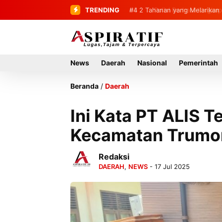
TRENDING
#4
2 Tahanan yang Melarikan 
News
Daerah
Nasional
Pemerintah
Beranda
/
Daerah
Ini Kata PT ALIS T
Kecamatan Trum
Redaksi
DAERAH
,
NEWS
- 17 Jul 2025