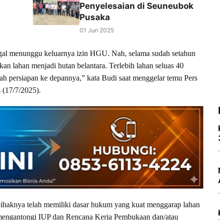
Penyelesaian di Seuneubok
Pusaka
01 Jun 2025
ggal menunggu keluarnya izin HGU. Nah, selama sudah setahun
kan lahan menjadi hutan belantara. Terlebih lahan seluas 40
kah persiapan ke depannya,” kata Budi saat menggelar temu Pers
 (17/7/2025).
ihaknya telah memiliki dasar hukum yang kuat menggarap lahan
 mengantongi IUP dan Rencana Kerja Pembukaan dan/atau