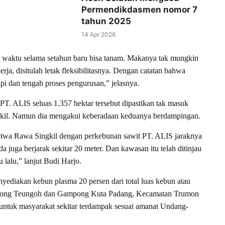
Permendikdasmen nomor 7
tahun 2025
14 Apr 2026
gu waktu selama setahun baru bisa tanam. Makanya tak mungkin
ja, disitulah letak fleksibilitasnya. Dengan catatan bahwa
api dan tengah proses pengurusan,” jelasnya.
T. ALIS seluas 1.357 hektar tersebut dipastikan tak masuk
il. Namun dia mengakui keberadaan keduanya berdampingan.
wa Rawa Singkil dengan perkebunan sawit PT. ALIS jaraknya
ada juga berjarak sekitar 20 meter. Dan kawasan itu telah ditinjau
alu,” lanjut Budi Harjo.
ediakan kebun plasma 20 persen dari total luas kebun atau
ampong Teungoh dan Gampong Kuta Padang, Kecamatan Trumon
untuk masyarakat sekitar terdampak sesuai amanat Undang-