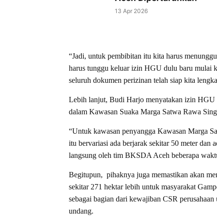
13 Apr 2026
“Jadi, untuk pembibitan itu kita harus menung
harus tunggu keluar izin HGU dulu baru mulai ker
seluruh dokumen perizinan telah siap kita lengk
Lebih lanjut, Budi Harjo menyatakan izin HGU P
dalam Kawasan Suaka Marga Satwa Rawa Singk
“Untuk kawasan penyangga Kawasan Marga Sat
itu bervariasi ada berjarak sekitar 50 meter dan 
langsung oleh tim BKSDA Aceh beberapa waktu l
Begitupun, pihaknya juga memastikan akan meny
sekitar 271 hektar lebih untuk masyarakat G
sebagai bagian dari kewajiban CSR perusahaan 
undang.