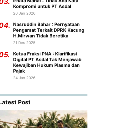
03.
Irhafa Manaf : Tidak Ada Kata
Kompromi untuk PT Asdal
20 Jan 2026
04.
Nasruddin Bahar : Pernyataan
Pengamat Terkait DPRK Kacung
H.Mirwan Tidak Beretika
21 Des 2025
05.
Ketua Fraksi PNA : Klarifikasi
Digital PT Asdal Tak Menjawab
Kewajiban Hukum Plasma dan
Pajak
24 Jan 2026
Latest Post