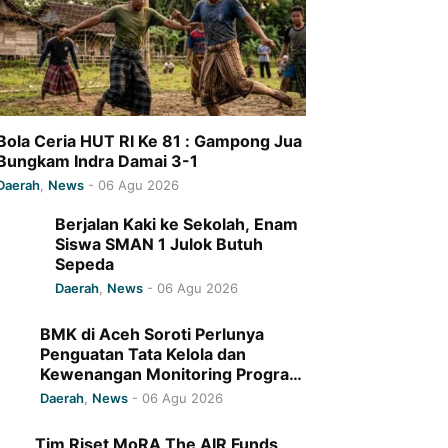
Bola Ceria HUT RI Ke 81 : Gampong Jua
Bungkam Indra Damai 3-1
Daerah
,
News
-
06 Agu 2026
Berjalan Kaki ke Sekolah, Enam
Siswa SMAN 1 Julok Butuh
Sepeda
Daerah
,
News
-
06 Agu 2026
BMK di Aceh Soroti Perlunya
Penguatan Tata Kelola dan
Kewenangan Monitoring Program
Baitul Mal Aceh
Daerah
,
News
-
06 Agu 2026
Tim Riset MoRA The AIR Funds