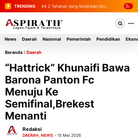
TRENDING
#4
2 Tahanan yang Melarikan Diri
Berhasil Diamankan Kembali
News
Daerah
Nasional
Pemerintah
Pendidikan
Ekono
Beranda
/
Daerah
“Hattrick” Khunaifi Bawa
Barona Panton Fc
Menuju Ke
Semifinal,Brekest
Menanti
Redaksi
DAERAH
,
NEWS
- 15 Mei 2026