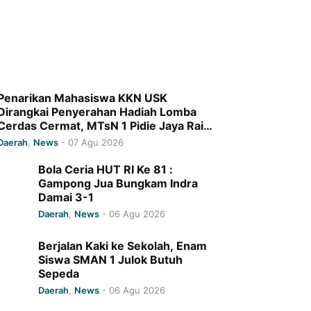
Penarikan Mahasiswa KKN USK
Dirangkai Penyerahan Hadiah Lomba
Cerdas Cermat, MTsN 1 Pidie Jaya Raih
Juara I
Daerah
,
News
-
07 Agu 2026
Bola Ceria HUT RI Ke 81 :
Gampong Jua Bungkam Indra
Damai 3-1
Daerah
,
News
-
06 Agu 2026
Berjalan Kaki ke Sekolah, Enam
Siswa SMAN 1 Julok Butuh
Sepeda
Daerah
,
News
-
06 Agu 2026