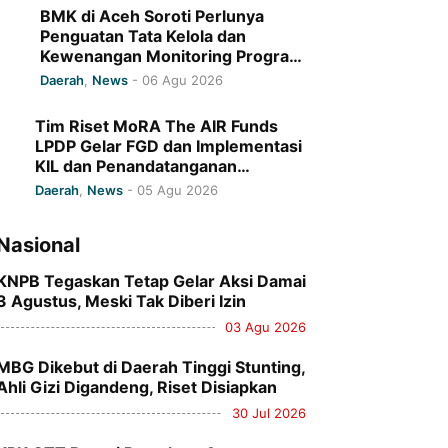
BMK di Aceh Soroti Perlunya
Penguatan Tata Kelola dan
Kewenangan Monitoring Program
Baitul Mal Aceh
Daerah
,
News
-
06 Agu 2026
Tim Riset MoRA The AIR Funds
LPDP Gelar FGD dan Implementasi
KIL dan Penandatanganan
Komitmen Bersama di UIN Ar-
Daerah
,
News
-
05 Agu 2026
Raniry
Nasional
KNPB Tegaskan Tetap Gelar Aksi Damai
3 Agustus, Meski Tak Diberi Izin
03 Agu 2026
MBG Dikebut di Daerah Tinggi Stunting,
Ahli Gizi Digandeng, Riset Disiapkan
30 Jul 2026