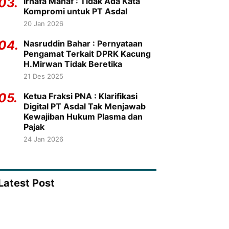
03.
Irhafa Manaf : Tidak Ada Kata
Kompromi untuk PT Asdal
20 Jan 2026
04.
Nasruddin Bahar : Pernyataan
Pengamat Terkait DPRK Kacung
H.Mirwan Tidak Beretika
21 Des 2025
05.
Ketua Fraksi PNA : Klarifikasi
Digital PT Asdal Tak Menjawab
Kewajiban Hukum Plasma dan
Pajak
24 Jan 2026
Latest Post