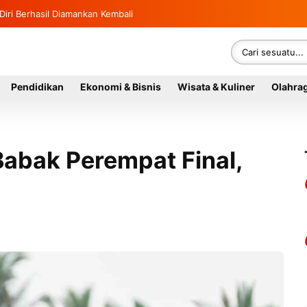
ahasiswa KKN USK Reguler dan Literasi 2026
an Diri Berhasil Diamankan Kembali
Pendidikan
Ekonomi & Bisnis
Wisata & Kuliner
Olahra
Babak Perempat Final,