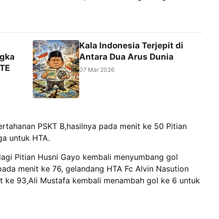
Kala Indonesia Terjepit di
ngka
Antara Dua Arus Dunia
ITE
07 Mar 2026
rtahanan PSKT B,hasilnya pada menit ke 50 Pitian
ga untuk HTA.
i lagi Pitian Husni Gayo kembali menyumbang gol
pada menit ke 76, gelandang HTA Fc Alvin Nasution
it ke 93,Ali Mustafa kembali menambah gol ke 6 untuk