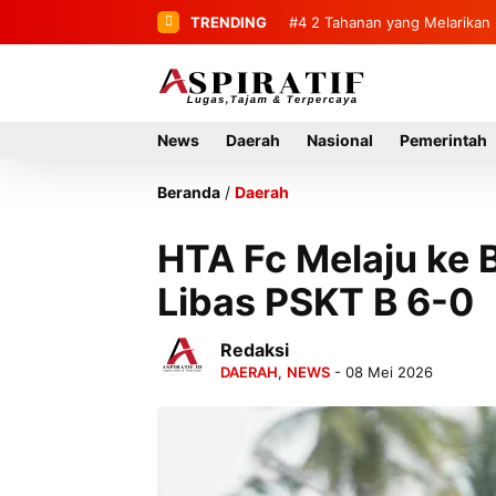
TRENDING
#4
#5
Bandar Dua Sambut 236 M
2 Tahanan yang Melarik
News
Daerah
Nasional
Pemerintah
Beranda
/
Daerah
HTA Fc Melaju ke 
Libas PSKT B 6-0
Redaksi
DAERAH
,
NEWS
- 08 Mei 2026