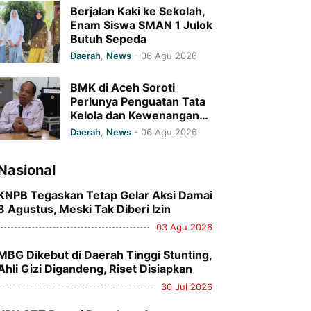
Berjalan Kaki ke Sekolah,
Enam Siswa SMAN 1 Julok
Butuh Sepeda
Daerah
,
News
-
06 Agu 2026
BMK di Aceh Soroti
Perlunya Penguatan Tata
Kelola dan Kewenangan
Monitoring Program
Daerah
,
News
-
06 Agu 2026
Baitul Mal Aceh
Nasional
KNPB Tegaskan Tetap Gelar Aksi Damai
3 Agustus, Meski Tak Diberi Izin
03 Agu 2026
MBG Dikebut di Daerah Tinggi Stunting,
Ahli Gizi Digandeng, Riset Disiapkan
30 Jul 2026