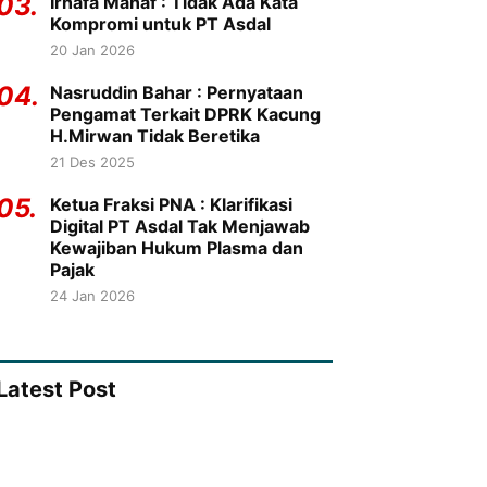
03.
Irhafa Manaf : Tidak Ada Kata
Kompromi untuk PT Asdal
20 Jan 2026
04.
Nasruddin Bahar : Pernyataan
Pengamat Terkait DPRK Kacung
H.Mirwan Tidak Beretika
21 Des 2025
05.
Ketua Fraksi PNA : Klarifikasi
Digital PT Asdal Tak Menjawab
Kewajiban Hukum Plasma dan
Pajak
24 Jan 2026
Latest Post