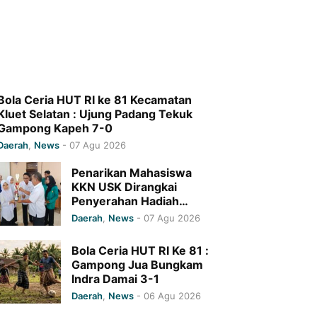
Bola Ceria HUT RI ke 81 Kecamatan
Kluet Selatan : Ujung Padang Tekuk
Gampong Kapeh 7-0
Daerah
,
News
-
07 Agu 2026
Penarikan Mahasiswa
KKN USK Dirangkai
Penyerahan Hadiah
Lomba Cerdas Cermat,
Daerah
,
News
-
07 Agu 2026
MTsN 1 Pidie Jaya Raih
Juara I
Bola Ceria HUT RI Ke 81 :
Gampong Jua Bungkam
Indra Damai 3-1
Daerah
,
News
-
06 Agu 2026