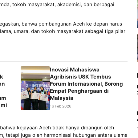
pimda, tokoh masyarakat, akademisi, dan berbagai
egaskan, bahwa pembangunan Aceh ke depan harus
 ulama, umara, dan tokoh masyarakat sebagai tiga pilar
Inovasi Mahasiswa
ik
Agribisnis USK Tembus
an
Forum Internasional, Borong
Empat Penghargaan di
gam
Malaysia
smi
16 Feb 2026
 bahwa kejayaan Aceh tidak hanya dibangun oleh
, tetapi juga oleh harmonisasi hubungan antara ulama