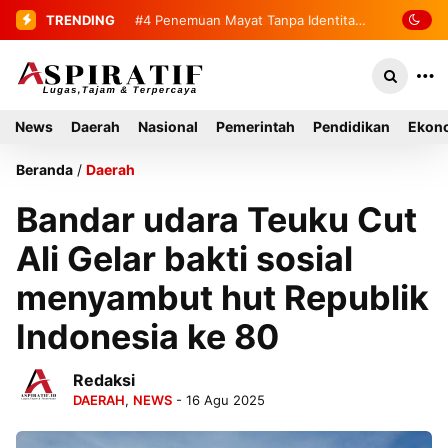
TRENDING
#4
Penemuan Mayat Tanpa Identitas
Gegerkan Warga Indra Damai Kluet
Selatan
News
Daerah
Nasional
Pemerintah
Pendidikan
Ekono
Beranda
/
Daerah
Bandar udara Teuku Cut
Ali Gelar bakti sosial
menyambut hut Republik
Indonesia ke 80
Redaksi
DAERAH
,
NEWS
- 16 Agu 2025