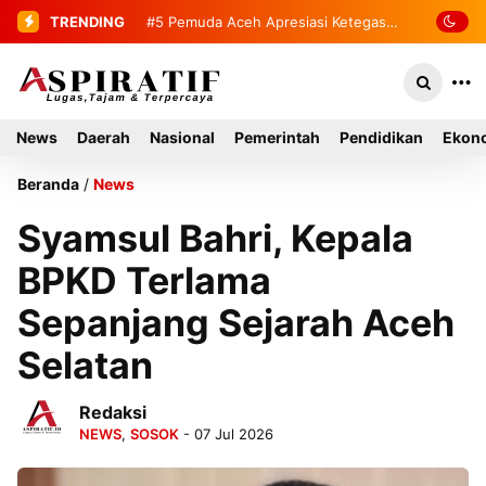
TRENDING
#5
Pemuda Aceh Apresiasi Ketegasan
…
Kapolres Aceh Selatan Ungkap Kasus
Perampokan Toko Emas
News
Daerah
Nasional
Pemerintah
Pendidikan
Ekono
Beranda
/
News
Syamsul Bahri, Kepala
BPKD Terlama
Sepanjang Sejarah Aceh
Selatan
Redaksi
NEWS
,
SOSOK
- 07 Jul 2026