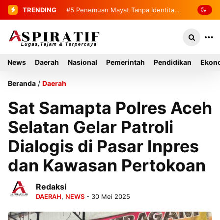
TRENDING
#5
Penemuan Mayat Tanpa Identitas
Gegerkan Warga Indra Damai Kluet
Selatan
News
Daerah
Nasional
Pemerintah
Pendidikan
Ekono
Beranda
/
Daerah
Sat Samapta Polres Aceh
Selatan Gelar Patroli
Dialogis di Pasar Inpres
dan Kawasan Pertokoan
Redaksi
DAERAH
,
NEWS
- 30 Mei 2025