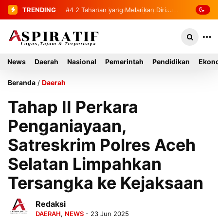
TRENDING
#4
2 Tahanan yang Melarikan Diri
Berhasil Diamankan Kembali
News
Daerah
Nasional
Pemerintah
Pendidikan
Ekono
Beranda
/
Daerah
Tahap II Perkara
Penganiayaan,
Satreskrim Polres Aceh
Selatan Limpahkan
Tersangka ke Kejaksaan
Redaksi
DAERAH
,
NEWS
- 23 Jun 2025