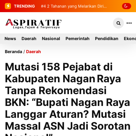
TRENDING
#4
#5
Bandar Dua Sambut 236
2 Tahanan yang Melarikan Diri
Berhasil Diamankan Kembali
Mahasiswa KKN USK Reguler dan
Literasi 2026
News
Daerah
Nasional
Pemerintah
Pendidikan
Ekono
Beranda
/
Daerah
Mutasi 158 Pejabat di
Kabupaten Nagan Raya
Tanpa Rekomendasi
BKN: “Bupati Nagan Raya
Langgar Aturan? Mutasi
Massal ASN Jadi Sorotan