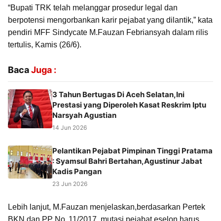
“Bupati TRK telah melanggar prosedur legal dan
berpotensi mengorbankan karir pejabat yang dilantik,” kata
pendiri MFF Sindycate M.Fauzan Febriansyah dalam rilis
tertulis, Kamis (26/6).
Baca
Juga :
3 Tahun Bertugas Di Aceh Selatan,Ini
Prestasi yang Diperoleh Kasat Reskrim Iptu
Narsyah Agustian
14 Jun 2026
Pelantikan Pejabat Pimpinan Tinggi Pratama
: Syamsul Bahri Bertahan,Agustinur Jabat
Kadis Pangan
23 Jun 2026
Lebih lanjut, M.Fauzan menjelaskan,berdasarkan Pertek
BKN dan PP No. 11/2017, mutasi pejabat eselon harus