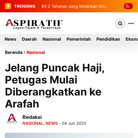
TRENDING
#4
Penemuan Mayat Tanpa Identitas
Gegerkan Warga Indra Damai Kluet
Selatan
News
Daerah
Nasional
Pemerintah
Pendidikan
Ekono
Beranda
/
Nasional
Jelang Puncak Haji,
Petugas Mulai
Diberangkatkan ke
Arafah
Redaksi
NASIONAL
,
NEWS
- 04 Jun 2025