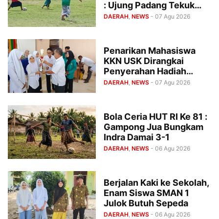
: Ujung Padang Tekuk
Gampong Kapeh 7-0
DAERAH
,
NEWS
- 07 Agu 2026
Penarikan Mahasiswa
KKN USK Dirangkai
Penyerahan Hadiah
Lomba Cerdas Cermat,
DAERAH
,
NEWS
- 07 Agu 2026
MTsN 1 Pidie Jaya Raih
Juara I
Bola Ceria HUT RI Ke 81 :
Gampong Jua Bungkam
Indra Damai 3-1
DAERAH
,
NEWS
- 06 Agu 2026
Berjalan Kaki ke Sekolah,
Enam Siswa SMAN 1
Julok Butuh Sepeda
DAERAH
,
NEWS
- 06 Agu 2026