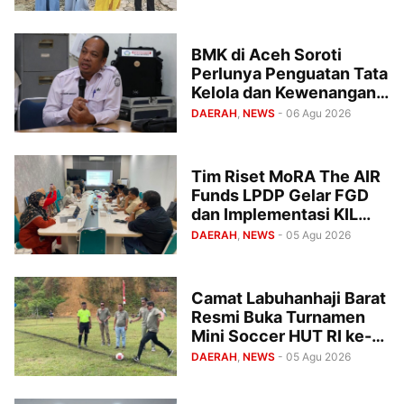
BMK di Aceh Soroti
Perlunya Penguatan Tata
Kelola dan Kewenangan
Monitoring Program
DAERAH
,
NEWS
- 06 Agu 2026
Baitul Mal Aceh
Tim Riset MoRA The AIR
Funds LPDP Gelar FGD
dan Implementasi KIL
dan Penandatanganan
DAERAH
,
NEWS
- 05 Agu 2026
Komitmen Bersama di
UIN Ar-Raniry
Camat Labuhanhaji Barat
Resmi Buka Turnamen
Mini Soccer HUT RI ke-
81
DAERAH
,
NEWS
- 05 Agu 2026