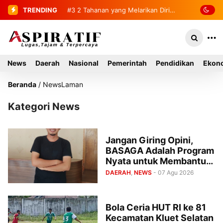
TRENDING
#3
2 Tahanan yang Melarikan Diri
Berhasil Diamankan Kembali
News
Daerah
Nasional
Pemerintah
Pendidikan
Ekono
Beranda
/
News
Laman
Kategori News
Jangan Giring Opini,
BASAGA Adalah Program
Nyata untuk Membantu
Petani Aceh Selatan
DAERAH
,
NEWS
- 07 Agu 2026
Bola Ceria HUT RI ke 81
Kecamatan Kluet Selatan