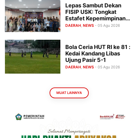
Lepas Sambut Dekan
FISIP USK: Tongkat
Estafet Kepemimpinan
Beralih kepada Dr.
DAERAH
,
NEWS
- 05 Agu 2026
Hamdani M.Syam, M.A.
Periode 2026 – 2031
Bola Ceria HUT RI ke 81 :
Kedai Kandang Libas
Ujung Pasir 5-1
DAERAH
,
NEWS
- 05 Agu 2026
MUAT LAINNYA