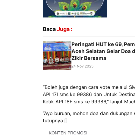
Baca
Juga :
Peringati HUT ke 69, Pe
Aceh Selatan Gelar Doa 
Zikir Bersama
24 Nov 2025
“Boleh juga dengan cara vote melalui SM
API 17I sms ke 99386 dan Untuk Destin
Ketik API 18F sms ke 99386,” lanjut Much
“Ayo buruan, mohon doa dan dukungan s
tutupnya.[]