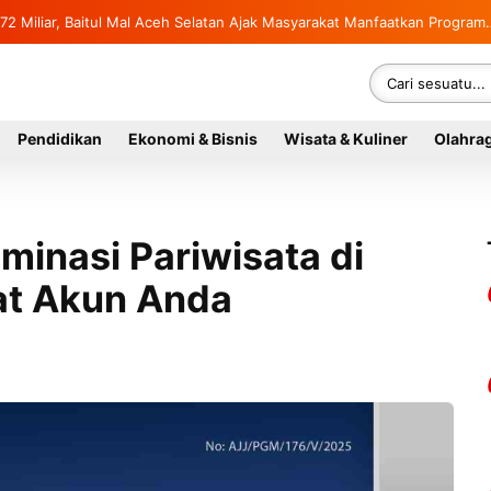
Diri Berhasil Diamankan Kembali
p1,072 Miliar, Baitul Mal Aceh Selatan Ajak Masyarakat Manfaatkan
kit Kronis
Pendidikan
Ekonomi & Bisnis
Wisata & Kuliner
Olahra
minasi Pariwisata di
at Akun Anda