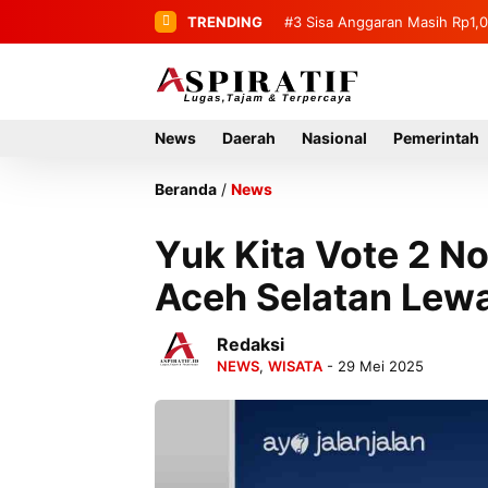
TRENDING
#3
#4
2 Tahanan yang Melarikan 
Sisa Anggaran Masih R
Program Bantuan Pasien Penya
News
Daerah
Nasional
Pemerintah
Beranda
/
News
Yuk Kita Vote 2 No
Aceh Selatan Lew
Redaksi
NEWS
,
WISATA
- 29 Mei 2025