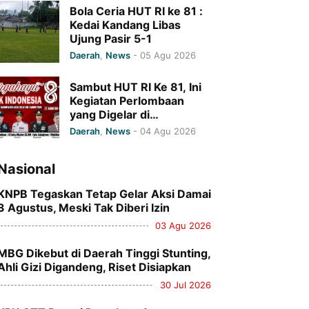
Periode 2026 – 2031
Bola Ceria HUT RI ke 81 :
Kedai Kandang Libas
Ujung Pasir 5-1
Daerah
,
News
-
05 Agu 2026
Sambut HUT RI Ke 81, Ini
Kegiatan Perlombaan
yang Digelar di
Kecamatan Kluet Selatan
Daerah
,
News
-
04 Agu 2026
Nasional
KNPB Tegaskan Tetap Gelar Aksi Damai
3 Agustus, Meski Tak Diberi Izin
03 Agu 2026
MBG Dikebut di Daerah Tinggi Stunting,
Ahli Gizi Digandeng, Riset Disiapkan
30 Jul 2026