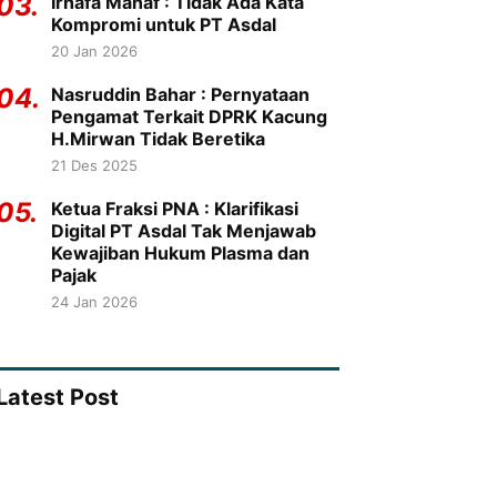
03.
Irhafa Manaf : Tidak Ada Kata
Kompromi untuk PT Asdal
20 Jan 2026
04.
Nasruddin Bahar : Pernyataan
Pengamat Terkait DPRK Kacung
H.Mirwan Tidak Beretika
21 Des 2025
05.
Ketua Fraksi PNA : Klarifikasi
Digital PT Asdal Tak Menjawab
Kewajiban Hukum Plasma dan
Pajak
24 Jan 2026
Latest Post