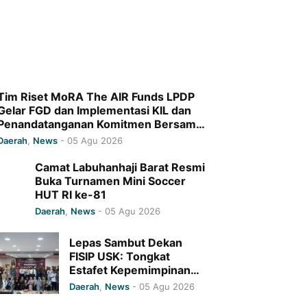
Tim Riset MoRA The AIR Funds LPDP
Gelar FGD dan Implementasi KIL dan
Penandatanganan Komitmen Bersama
di UIN Ar-Raniry
Daerah
,
News
-
05 Agu 2026
Camat Labuhanhaji Barat Resmi
Buka Turnamen Mini Soccer
HUT RI ke-81
Daerah
,
News
-
05 Agu 2026
Lepas Sambut Dekan
FISIP USK: Tongkat
Estafet Kepemimpinan
Beralih kepada Dr.
Daerah
,
News
-
05 Agu 2026
Hamdani M.Syam, M.A.