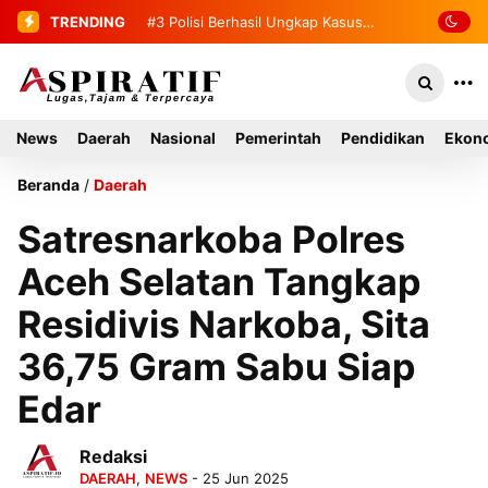
TRENDING
#4
Penemuan Mayat Tanpa Identitas
Gegerkan Warga Indra Damai Kluet
Selatan
News
Daerah
Nasional
Pemerintah
Pendidikan
Ekono
Beranda
/
Daerah
Satresnarkoba Polres
Aceh Selatan Tangkap
Residivis Narkoba, Sita
36,75 Gram Sabu Siap
Edar
Redaksi
DAERAH
,
NEWS
- 25 Jun 2025