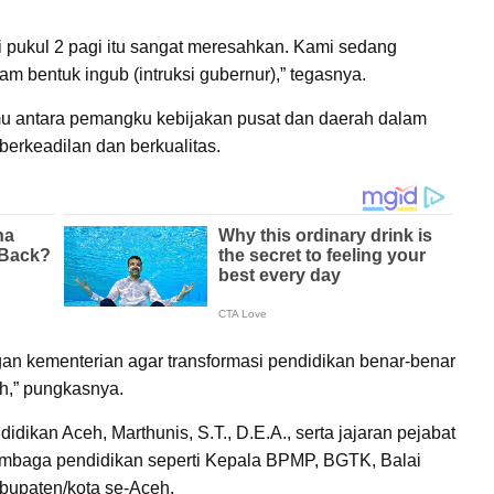
i pukul 2 pagi itu sangat meresahkan. Kami sedang
m bentuk ingub (intruksi gubernur),” tegasnya.
temu antara pemangku kebijakan pusat dan daerah dalam
erkeadilan dan berkualitas.
an kementerian agar transformasi pendidikan benar-benar
h,” pungkasnya.
idikan Aceh, Marthunis, S.T., D.E.A., serta jajaran pejabat
a lembaga pendidikan seperti Kepala BPMP, BGTK, Balai
bupaten/kota se-Aceh.