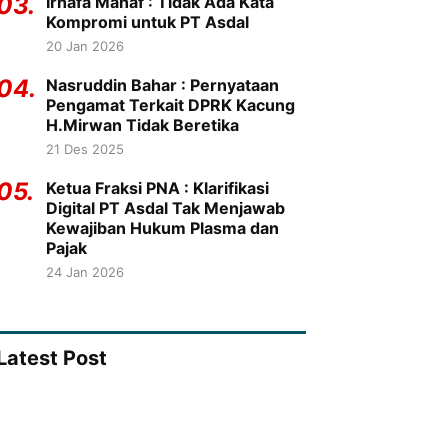
03.
Irhafa Manaf : Tidak Ada Kata
Kompromi untuk PT Asdal
20 Jan 2026
04.
Nasruddin Bahar : Pernyataan
Pengamat Terkait DPRK Kacung
H.Mirwan Tidak Beretika
21 Des 2025
05.
Ketua Fraksi PNA : Klarifikasi
Digital PT Asdal Tak Menjawab
Kewajiban Hukum Plasma dan
Pajak
24 Jan 2026
Latest Post