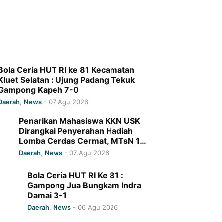
Bola Ceria HUT RI ke 81 Kecamatan
Kluet Selatan : Ujung Padang Tekuk
Gampong Kapeh 7-0
Daerah
,
News
-
07 Agu 2026
Penarikan Mahasiswa KKN USK
Dirangkai Penyerahan Hadiah
Lomba Cerdas Cermat, MTsN 1
Pidie Jaya Raih Juara I
Daerah
,
News
-
07 Agu 2026
Bola Ceria HUT RI Ke 81 :
Gampong Jua Bungkam Indra
Damai 3-1
Daerah
,
News
-
06 Agu 2026