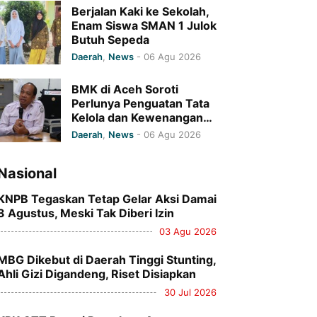
Berjalan Kaki ke Sekolah,
Enam Siswa SMAN 1 Julok
Butuh Sepeda
Daerah
,
News
-
06 Agu 2026
BMK di Aceh Soroti
Perlunya Penguatan Tata
Kelola dan Kewenangan
Monitoring Program
Daerah
,
News
-
06 Agu 2026
Baitul Mal Aceh
Nasional
KNPB Tegaskan Tetap Gelar Aksi Damai
3 Agustus, Meski Tak Diberi Izin
03 Agu 2026
MBG Dikebut di Daerah Tinggi Stunting,
Ahli Gizi Digandeng, Riset Disiapkan
30 Jul 2026