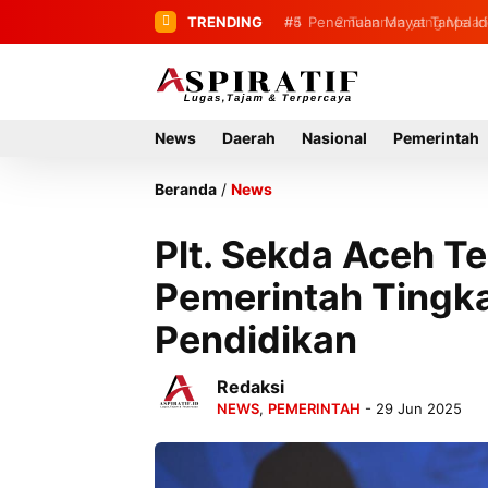
TRENDING
#5
Penemuan Mayat Tanpa Ide
News
Daerah
Nasional
Pemerintah
Beranda
/
News
Plt. Sekda Aceh 
Pemerintah Tingka
Pendidikan
Redaksi
NEWS
,
PEMERINTAH
- 29 Jun 2025