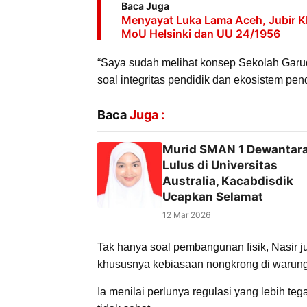
Baca Juga
Menyayat Luka Lama Aceh, Jubir KPA
MoU Helsinki dan UU 24/1956
“Saya sudah melihat konsep Sekolah Garuda,
soal integritas pendidik dan ekosistem pen
Baca
Juga :
Murid SMAN 1 Dewantar
Lulus di Universitas
Australia, Kacabdisdik
Ucapkan Selamat
12 Mar 2026
Tak hanya soal pembangunan fisik, Nasir j
khususnya kebiasaan nongkrong di warung 
Ia menilai perlunya regulasi yang lebih te