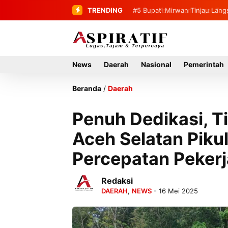
TRENDING
#5
Bupati Mirwan Tinjau Lang
Rumah Tahun 2027
News
Daerah
Nasional
Pemerintah
Beranda
/
Daerah
Penuh Dedikasi, 
Aceh Selatan Pikul
Percepatan Pekerj
Redaksi
DAERAH
,
NEWS
- 16 Mei 2025