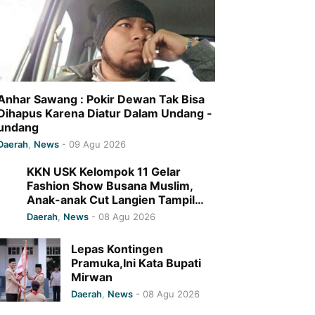
Anhar Sawang : Pokir Dewan Tak Bisa
Dihapus Karena Diatur Dalam Undang -
undang
Daerah
,
News
-
09 Agu 2026
KKN USK Kelompok 11 Gelar
Fashion Show Busana Muslim,
Anak-anak Cut Langien Tampil
Berani dan Percaya Dir
Daerah
,
News
-
08 Agu 2026
Lepas Kontingen
Pramuka,Ini Kata Bupati
Mirwan
Daerah
,
News
-
08 Agu 2026