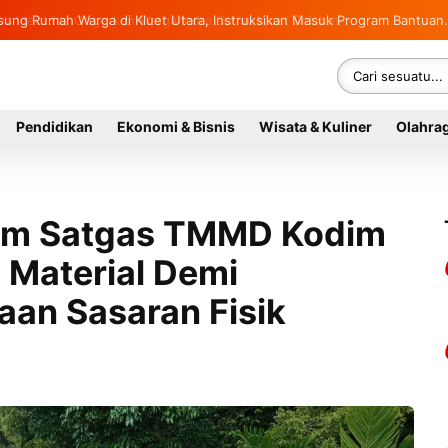
sung Rumah Warga di Kluet Utara, Instruksikan Masuk Program Bantuan
Pendidikan
Ekonomi & Bisnis
Wisata & Kuliner
Olahra
Tim Satgas TMMD Kodim
 Material Demi
aan Sasaran Fisik