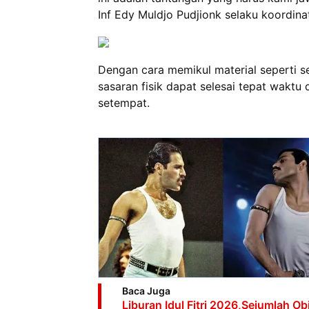
Inf Edy Muldjo Pudjionk selaku koordin
Dengan cara memikul material seperti se
sasaran fisik dapat selesai tepat wakt
setempat.
Baca Juga
Liburan Idul Fitri 2026,Sejumlah O