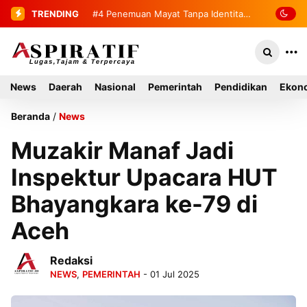
TRENDING
#4
Penemuan Mayat Tanpa Identitas
Gegerkan Warga Indra Damai Kluet
Selatan
News
Daerah
Nasional
Pemerintah
Pendidikan
Ekono
Beranda
/
News
Muzakir Manaf Jadi
Inspektur Upacara HUT
Bhayangkara ke-79 di
Aceh
Redaksi
NEWS
,
PEMERINTAH
- 01 Jul 2025