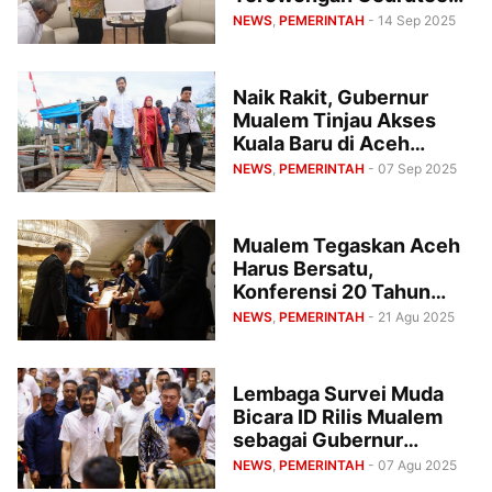
Kepada Menteri PPN
NEWS
,
PEMERINTAH
- 14 Sep 2025
Naik Rakit, Gubernur
Mualem Tinjau Akses
Kuala Baru di Aceh
Singkil
NEWS
,
PEMERINTAH
- 07 Sep 2025
Mualem Tegaskan Aceh
Harus Bersatu,
Konferensi 20 Tahun
Damai Hasilkan 10
NEWS
,
PEMERINTAH
- 21 Agu 2025
Rekomendasi
Lembaga Survei Muda
Bicara ID Rilis Mualem
sebagai Gubernur
Berkinerja Terbaik Versi
NEWS
,
PEMERINTAH
- 07 Agu 2025
Anak Muda