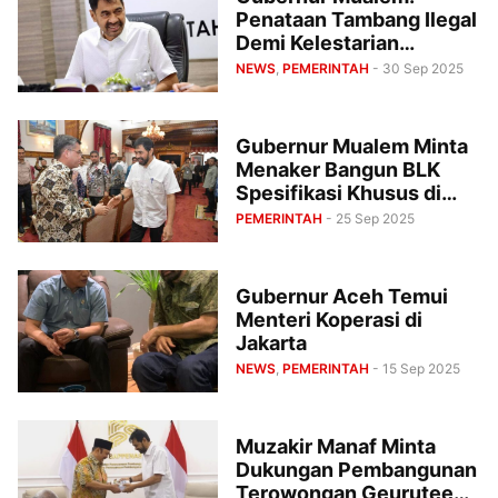
Penataan Tambang Ilegal
Demi Kelestarian
Lingkungan dan
NEWS
,
PEMERINTAH
- 30 Sep 2025
Meningkatkan PAA
Gubernur Mualem Minta
Menaker Bangun BLK
Spesifikasi Khusus di
Aceh
PEMERINTAH
- 25 Sep 2025
Gubernur Aceh Temui
Menteri Koperasi di
Jakarta
NEWS
,
PEMERINTAH
- 15 Sep 2025
Muzakir Manaf Minta
Dukungan Pembangunan
Terowongan Geurutee