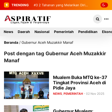
TRENDING
#3
2 Tahanan yang Melarikan Diri
Berhasil Diamankan Kembali
News
Daerah
Nasional
Pemerintah
Pendidikan
Ekono
Beranda
/
Gubernur Aceh Muzakkir Manaf
Post dengan tag Gubernur Aceh Muzakkir
Manaf
Mualem Buka MTQ ke-37
Tingkat Provinsi Aceh di
Pidie Jaya
NEWS
,
PEMERINTAH
- 02 Nov 2025
Gubernur Mualem: