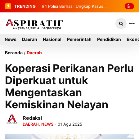
TRENDING
#5
Bandar Dua Sambut 236
Mahasiswa KKN USK Reguler dan
Literasi 2026
News
Daerah
Nasional
Pemerintah
Pendidikan
Ekono
Beranda
/
Daerah
Koperasi Perikanan Perlu
Diperkuat untuk
Mengentaskan
Kemiskinan Nelayan
Redaksi
DAERAH
,
NEWS
- 01 Agu 2025