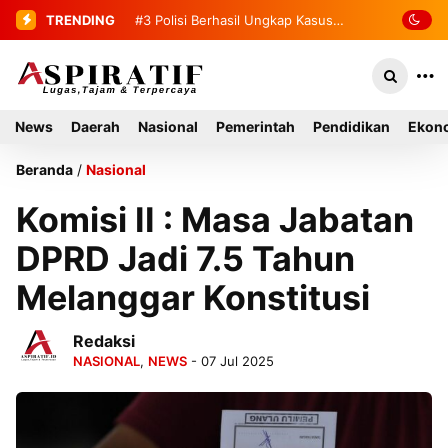
TRENDING
#4
2 Tahanan yang Melarikan Diri
Berhasil Diamankan Kembali
News
Daerah
Nasional
Pemerintah
Pendidikan
Ekono
Beranda
/
Nasional
Komisi II : Masa Jabatan
DPRD Jadi 7.5 Tahun
Melanggar Konstitusi
Redaksi
NASIONAL
,
NEWS
- 07 Jul 2025