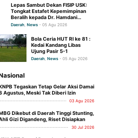
Lepas Sambut Dekan FISIP USK:
Tongkat Estafet Kepemimpinan
Beralih kepada Dr. Hamdani
M.Syam, M.A. Periode 2026 –
Daerah
,
News
-
05 Agu 2026
2031
Bola Ceria HUT RI ke 81 :
Kedai Kandang Libas
Ujung Pasir 5-1
Daerah
,
News
-
05 Agu 2026
Nasional
KNPB Tegaskan Tetap Gelar Aksi Damai
3 Agustus, Meski Tak Diberi Izin
03 Agu 2026
MBG Dikebut di Daerah Tinggi Stunting,
Ahli Gizi Digandeng, Riset Disiapkan
30 Jul 2026