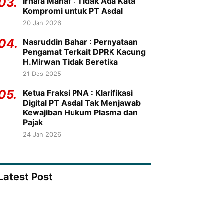
03.
Irhafa Manaf : Tidak Ada Kata
Kompromi untuk PT Asdal
20 Jan 2026
04.
Nasruddin Bahar : Pernyataan
Pengamat Terkait DPRK Kacung
H.Mirwan Tidak Beretika
21 Des 2025
05.
Ketua Fraksi PNA : Klarifikasi
Digital PT Asdal Tak Menjawab
Kewajiban Hukum Plasma dan
Pajak
24 Jan 2026
Latest Post