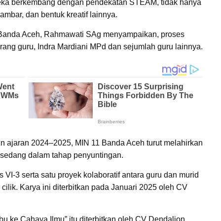
reka berkembang dengan pendekatan STEAM, tidak hanya
gambar, dan bentuk kreatif lainnya.
11 Banda Aceh, Rahmawati SAg menyampaikan, proses
orang guru, Indra Mardiani MPd dan sejumlah guru lainnya.
 ajaran 2024–2025, MIN 11 Banda Aceh turut melahirkan
ni sedang dalam tahap penyuntingan.
s VI-3 serta satu proyek kolaboratif antara guru dan murid
cilik. Karya ini diterbitkan pada Januari 2025 oleh CV
bu ke Cahaya Ilmu” itu diterbitkan oleh CV Dendalion