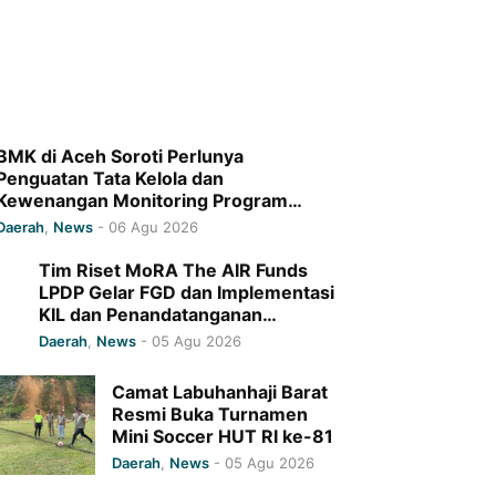
BMK di Aceh Soroti Perlunya
Penguatan Tata Kelola dan
Kewenangan Monitoring Program
Baitul Mal Aceh
Daerah
,
News
-
06 Agu 2026
Tim Riset MoRA The AIR Funds
LPDP Gelar FGD dan Implementasi
KIL dan Penandatanganan
Komitmen Bersama di UIN Ar-
Daerah
,
News
-
05 Agu 2026
Raniry
Camat Labuhanhaji Barat
Resmi Buka Turnamen
Mini Soccer HUT RI ke-81
Daerah
,
News
-
05 Agu 2026