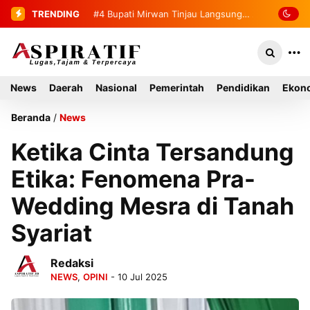
TRENDING
#4
Bupati Mirwan Tinjau Langsung
Rumah Warga di Kluet Utara,
Instruksikan Masuk Program Bantuan
News
Daerah
Nasional
Pemerintah
Pendidikan
Ekono
Rumah Tahun 2027
Beranda
/
News
Ketika Cinta Tersandung
Etika: Fenomena Pra-
Wedding Mesra di Tanah
Syariat
Redaksi
NEWS
,
OPINI
- 10 Jul 2025