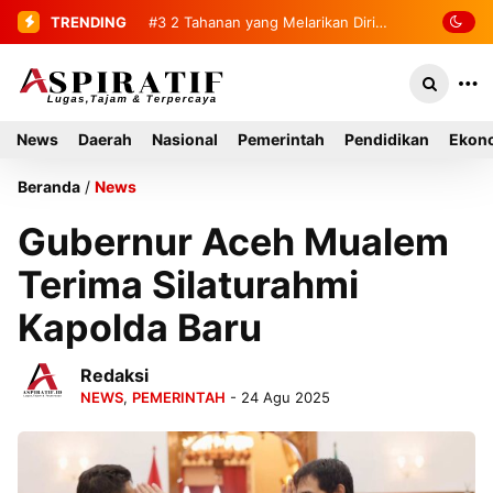
TRENDING
#3
#4
Penemuan Mayat Tanpa Identitas
2 Tahanan yang Melarikan Diri
Berhasil Diamankan Kembali
Gegerkan Warga Indra Damai Kluet
Selatan
News
Daerah
Nasional
Pemerintah
Pendidikan
Ekono
Beranda
/
News
Gubernur Aceh Mualem
Terima Silaturahmi
Kapolda Baru
Redaksi
NEWS
,
PEMERINTAH
- 24 Agu 2025