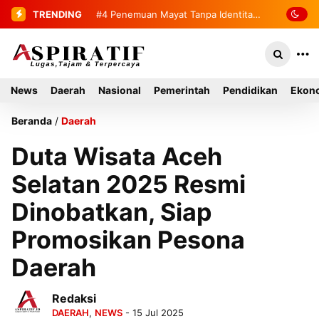
TRENDING
#4
#5
Bupati Mirwan Tinjau Langsung
Penemuan Mayat Tanpa
Identitas Gegerkan Warga Indra
Rumah Warga di Kluet Utara,
Damai Kluet Selatan
Instruksikan Masuk Program Bantuan
News
Daerah
Nasional
Pemerintah
Pendidikan
Ekono
Rumah Tahun 2027
Beranda
/
Daerah
Duta Wisata Aceh
Selatan 2025 Resmi
Dinobatkan, Siap
Promosikan Pesona
Daerah
Redaksi
DAERAH
,
NEWS
- 15 Jul 2025