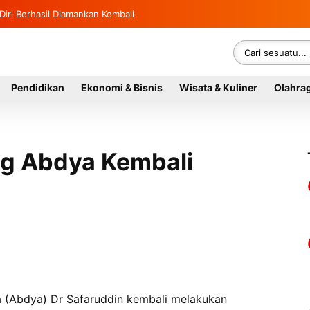
hasiswa KKN USK Reguler dan Literasi 2026
kan Diri Berhasil Diamankan Kembali
Pendidikan
Ekonomi & Bisnis
Wisata & Kuliner
Olahra
g Abdya Kembali
 (Abdya) Dr Safaruddin kembali melakukan