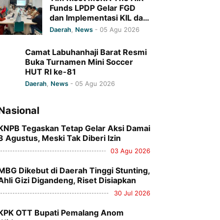
Funds LPDP Gelar FGD
dan Implementasi KIL dan
Penandatanganan
Daerah
,
News
-
05 Agu 2026
Komitmen Bersama di UIN
Ar-Raniry
Camat Labuhanhaji Barat Resmi
Buka Turnamen Mini Soccer
HUT RI ke-81
Daerah
,
News
-
05 Agu 2026
Nasional
KNPB Tegaskan Tetap Gelar Aksi Damai
3 Agustus, Meski Tak Diberi Izin
03 Agu 2026
MBG Dikebut di Daerah Tinggi Stunting,
Ahli Gizi Digandeng, Riset Disiapkan
30 Jul 2026
KPK OTT Bupati Pemalang Anom