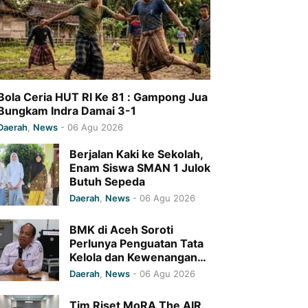
Bola Ceria HUT RI Ke 81 : Gampong Jua
Bungkam Indra Damai 3-1
Daerah
,
News
-
06 Agu 2026
Berjalan Kaki ke Sekolah,
Enam Siswa SMAN 1 Julok
Butuh Sepeda
Daerah
,
News
-
06 Agu 2026
BMK di Aceh Soroti
Perlunya Penguatan Tata
Kelola dan Kewenangan
Monitoring Program
Daerah
,
News
-
06 Agu 2026
Baitul Mal Aceh
Tim Riset MoRA The AIR