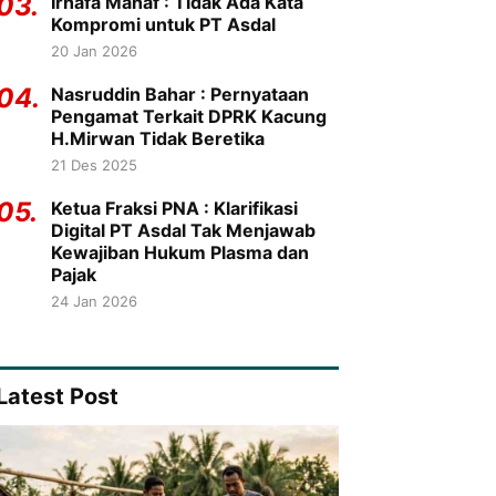
03.
Irhafa Manaf : Tidak Ada Kata
Kompromi untuk PT Asdal
20 Jan 2026
04.
Nasruddin Bahar : Pernyataan
Pengamat Terkait DPRK Kacung
H.Mirwan Tidak Beretika
21 Des 2025
05.
Ketua Fraksi PNA : Klarifikasi
Digital PT Asdal Tak Menjawab
Kewajiban Hukum Plasma dan
Pajak
24 Jan 2026
Latest Post