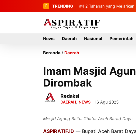
TRENDING
#4
#5
Bandar Dua Sambut 236 Ma
2 Tahanan yang Melari
News
Daerah
Nasional
Pemerintah
Beranda
/
Daerah
Imam Masjid Agun
Dirombak
Redaksi
DAERAH
,
NEWS
- 16 Agu 2025
Mesjid Agung Baitul Ghafur Aceh Barad Daya
ASPIRATIF.ID
— Bupati Aceh Barat Daya