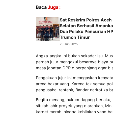
Baca
Juga :
Sat Reskrim Polres Aceh
Selatan Berhasil Amank
Dua Pelaku Pencurian HP
Trumon Timur
23 Jun 2025
Angka-angka ini bukan sekadar isu. Musl
pernah jujur mengakui besarnya biaya po
masa jabatan DPR diperpanjang agar b
Pengakuan jujur ini menegaskan kenyata
arena bakar uang. Karena tak semua poli
pengusaha, rentenir, Bandar narkotika 
Begitu menang, hukum dagang berlaku, 
situlah lahir proyek yang diarahkan, iz
karpet merah, hingga kebijakan yang be