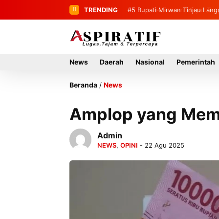
TRENDING
#5
Bupati Mirwan Tinjau Lang
Rumah Tahun 2027
News
Daerah
Nasional
Pemerintah
Beranda
/
News
Amplop yang Mem
Admin
NEWS
,
OPINI
- 22 Agu 2025