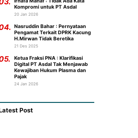
03.
Irhafa Manaf : Tidak Ada Kata
Kompromi untuk PT Asdal
20 Jan 2026
04.
Nasruddin Bahar : Pernyataan
Pengamat Terkait DPRK Kacung
H.Mirwan Tidak Beretika
21 Des 2025
05.
Ketua Fraksi PNA : Klarifikasi
Digital PT Asdal Tak Menjawab
Kewajiban Hukum Plasma dan
Pajak
24 Jan 2026
Latest Post