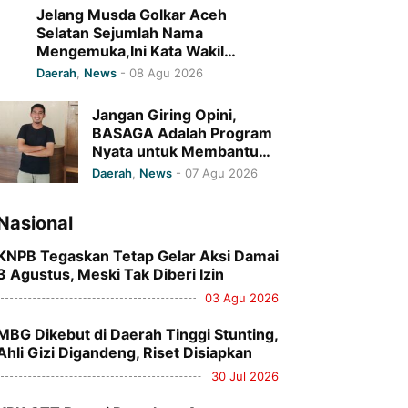
Selatan Tahun 2026
Jelang Musda Golkar Aceh
Selatan Sejumlah Nama
Mengemuka,Ini Kata Wakil
Sekretaris DPD I Golkar Aceh
Daerah
,
News
-
08 Agu 2026
Jangan Giring Opini,
BASAGA Adalah Program
Nyata untuk Membantu
Petani Aceh Selatan
Daerah
,
News
-
07 Agu 2026
Nasional
KNPB Tegaskan Tetap Gelar Aksi Damai
3 Agustus, Meski Tak Diberi Izin
03 Agu 2026
MBG Dikebut di Daerah Tinggi Stunting,
Ahli Gizi Digandeng, Riset Disiapkan
30 Jul 2026