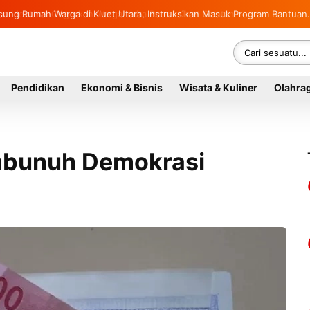
sung Rumah Warga di Kluet Utara, Instruksikan Masuk Program Bantuan
Pendidikan
Ekonomi & Bisnis
Wisata & Kuliner
Olahra
bunuh Demokrasi