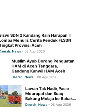
Siswi SDN 2 Kandang Raih Harapan II
Lomba Menulis Cerita Pendek FLS3N
Tingkat Provinsi Aceh
Daerah
,
News
-
08 Agu 2026
Muslim Ayub Dorong Penguatan
HAM di Aceh Tenggara,
Gandeng Kanwil HAM Aceh
Daerah
,
News
-
08 Agu 2026
Lawan Tak Hadir,Pasie
Meurapat dan Suaq
Bakung Melaju ke Babak 8
Besar Bola Ceria HUT RI
Daerah
,
News
-
08 Agu 2026
Ke 81 Kecamatan Kluet