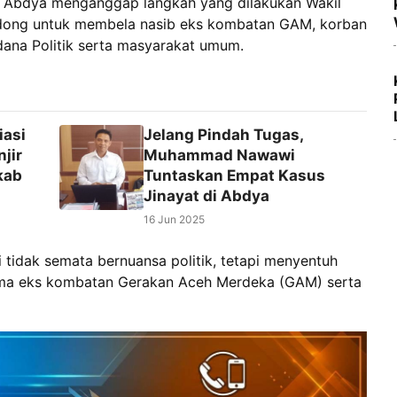
B) Abdya menganggap langkah yang dilakukan Wakil
eudong untuk membela nasib eks kombatan GAM, korban
idana Politik serta masyarakat umum.
iasi
Jelang Pindah Tugas,
jir
Muhammad Nawawi
kab
Tuntaskan Empat Kasus
Jinayat di Abdya
16 Jun 2025
 tidak semata bernuansa politik, tetapi menyentuh
ama eks kombatan Gerakan Aceh Merdeka (GAM) serta