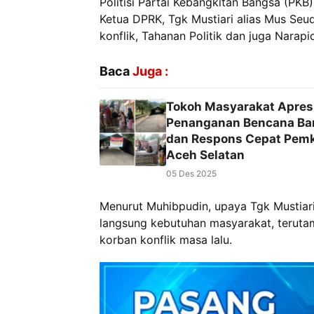
Politisi Partai Kebangkitan Bangsa (PK
Ketua DPRK, Tgk Mustiari alias Mus S
konflik, Tahanan Politik dan juga Narap
Baca
Juga :
Tokoh Masyarakat Apres
Penanganan Bencana Ban
dan Respons Cepat Pem
Aceh Selatan
05 Des 2025
Menurut Muhibpudin, upaya Tgk Mustiari
langsung kebutuhan masyarakat, terut
korban konflik masa lalu.