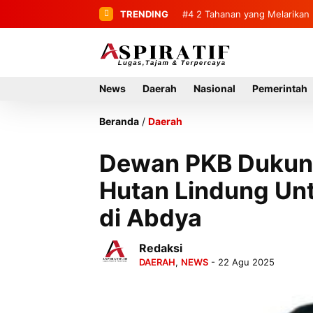
TRENDING
#4
#5
2 Tahanan yang Melarikan 
Penemuan Mayat Tanpa 
…
News
Daerah
Nasional
Pemerintah
Beranda
/
Daerah
Dewan PKB Dukung
Hutan Lindung Un
di Abdya
Redaksi
DAERAH
,
NEWS
- 22 Agu 2025