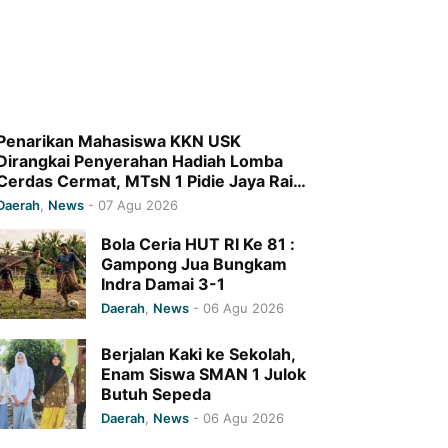
Penarikan Mahasiswa KKN USK
Dirangkai Penyerahan Hadiah Lomba
Cerdas Cermat, MTsN 1 Pidie Jaya Raih
Juara I
Daerah
,
News
-
07 Agu 2026
Bola Ceria HUT RI Ke 81 :
Gampong Jua Bungkam
Indra Damai 3-1
Daerah
,
News
-
06 Agu 2026
Berjalan Kaki ke Sekolah,
Enam Siswa SMAN 1 Julok
Butuh Sepeda
Daerah
,
News
-
06 Agu 2026