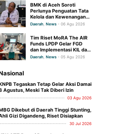
BMK di Aceh Soroti
Perlunya Penguatan Tata
Kelola dan Kewenangan
Monitoring Program
Daerah
,
News
-
06 Agu 2026
Baitul Mal Aceh
Tim Riset MoRA The AIR
Funds LPDP Gelar FGD
dan Implementasi KIL dan
Penandatanganan
Daerah
,
News
-
05 Agu 2026
Komitmen Bersama di UIN
Ar-Raniry
Nasional
KNPB Tegaskan Tetap Gelar Aksi Damai
3 Agustus, Meski Tak Diberi Izin
03 Agu 2026
MBG Dikebut di Daerah Tinggi Stunting,
Ahli Gizi Digandeng, Riset Disiapkan
30 Jul 2026