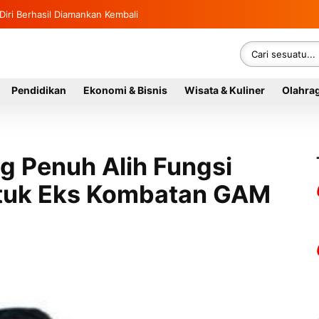
Diri Berhasil Diamankan Kembali
Identitas Gegerkan Warga Indra Damai Kluet Selatan
Pendidikan
Ekonomi & Bisnis
Wisata & Kuliner
Olahra
 Penuh Alih Fungsi
tuk Eks Kombatan GAM