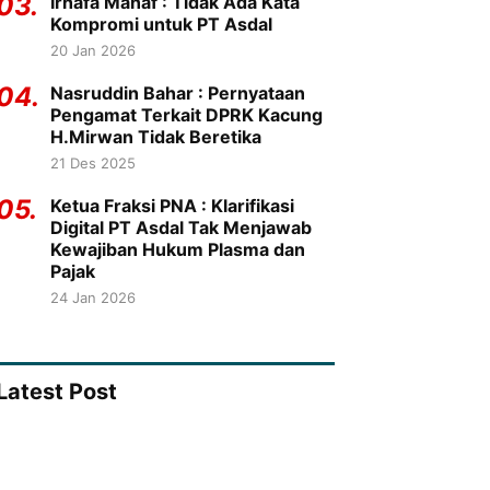
03.
Irhafa Manaf : Tidak Ada Kata
Kompromi untuk PT Asdal
20 Jan 2026
04.
Nasruddin Bahar : Pernyataan
Pengamat Terkait DPRK Kacung
H.Mirwan Tidak Beretika
21 Des 2025
05.
Ketua Fraksi PNA : Klarifikasi
Digital PT Asdal Tak Menjawab
Kewajiban Hukum Plasma dan
Pajak
24 Jan 2026
Latest Post