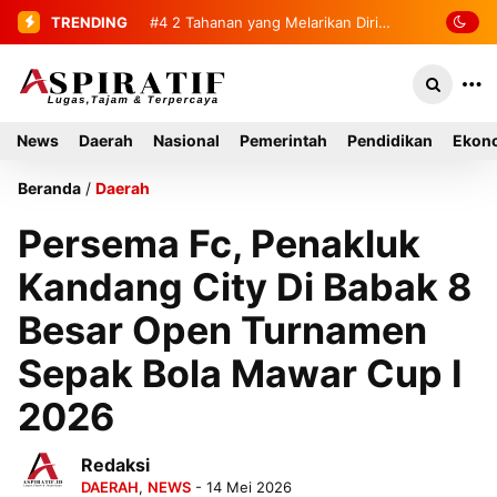
TRENDING
#4
2 Tahanan yang Melarikan Diri
Berhasil Diamankan Kembali
News
Daerah
Nasional
Pemerintah
Pendidikan
Ekono
Beranda
/
Daerah
Persema Fc, Penakluk
Kandang City Di Babak 8
Besar Open Turnamen
Sepak Bola Mawar Cup I
2026
Redaksi
DAERAH
,
NEWS
- 14 Mei 2026