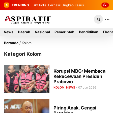
TRENDING
#3
Polisi Berhasil Ungkap Kasus
Curas di Toko Emas Tapaktuan
News
Daerah
Nasional
Pemerintah
Pendidikan
Ekono
Beranda
/
Kolom
Kategori Kolom
Korupsi MBG: Membaca
Kekecewaan Presiden
Prabowo
KOLOM
,
NEWS
- 07 Jun 2026
Piring Anak, Gengsi