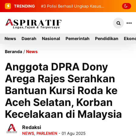
TRENDING
#4
2 Tahanan yang Melarikan Diri
Berhasil Diamankan Kembali
News
Daerah
Nasional
Pemerintah
Pendidikan
Ekono
Beranda
/
News
Anggota DPRA Dony
Arega Rajes Serahkan
Bantuan Kursi Roda ke
Aceh Selatan, Korban
Kecelakaan di Malaysia
Redaksi
NEWS
,
PARLEMEN
- 01 Agu 2025