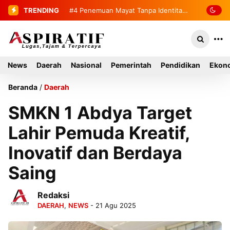
TRENDING
#4
#5
Bupati Mirwan Tinjau Langsung
Penemuan Mayat Tanpa
Identitas Gegerkan Warga Indra
Rumah Warga di Kluet Utara,
Damai Kluet Selatan
Instruksikan Masuk Program Bantuan
News
Daerah
Nasional
Pemerintah
Pendidikan
Ekono
Rumah Tahun 2027
Beranda
/
Daerah
SMKN 1 Abdya Target
Lahir Pemuda Kreatif,
Inovatif dan Berdaya
Saing
Redaksi
DAERAH
,
NEWS
- 21 Agu 2025