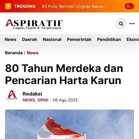
TRENDING
#4
2 Tahanan yang Melarikan Diri
Berhasil Diamankan Kembali
News
Daerah
Nasional
Pemerintah
Pendidikan
Ekono
Beranda
/
News
80 Tahun Merdeka dan
Pencarian Harta Karun
Redaksi
NEWS
,
OPINI
- 06 Agu 2025