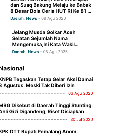
dan Suaq Bakung Melaju ke Babak
8 Besar Bola Ceria HUT RI Ke 81
Kecamatan Kluet Selatan Tahun
Daerah
,
News
-
08 Agu 2026
2026
Jelang Musda Golkar Aceh
Selatan Sejumlah Nama
Mengemuka,Ini Kata Wakil
Sekretaris DPD I Golkar Aceh
Daerah
,
News
-
08 Agu 2026
Nasional
KNPB Tegaskan Tetap Gelar Aksi Damai
3 Agustus, Meski Tak Diberi Izin
03 Agu 2026
MBG Dikebut di Daerah Tinggi Stunting,
Ahli Gizi Digandeng, Riset Disiapkan
30 Jul 2026
KPK OTT Bupati Pemalang Anom