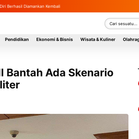
ntitas Gegerkan Warga Indra Damai Kluet Selatan
Pendidikan
Ekonomi & Bisnis
Wisata & Kuliner
Olahra
I Bantah Ada Skenario
iter