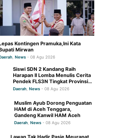
Lepas Kontingen Pramuka,Ini Kata
Bupati Mirwan
Daerah
,
News
-
08 Agu 2026
Siswi SDN 2 Kandang Raih
Harapan II Lomba Menulis Cerita
Pendek FLS3N Tingkat Provinsi
Aceh
Daerah
,
News
-
08 Agu 2026
Muslim Ayub Dorong Penguatan
HAM di Aceh Tenggara,
Gandeng Kanwil HAM Aceh
Daerah
,
News
-
08 Agu 2026
Lawan Tak Hadir,Pasie Meurapat