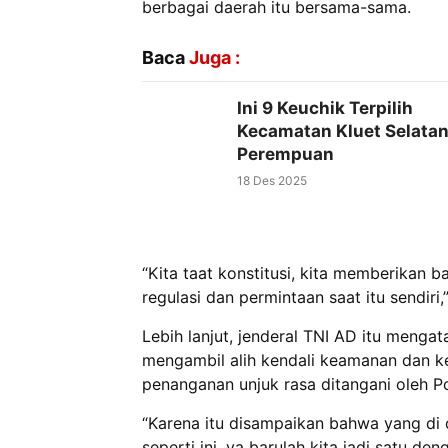
berbagai daerah itu bersama-sama.
Baca
Juga :
Ini 9 Keuchik Terpilih
Kecamatan Kluet Selatan
Perempuan
18 Des 2025
“Kita taat konstitusi, kita memberikan b
regulasi dan permintaan saat itu sendiri,
Lebih lanjut, jenderal TNI AD itu mengat
mengambil alih kendali keamanan dan k
penanganan unjuk rasa ditangani oleh Pol
“Karena itu disampaikan bahwa yang di de
seperti ini, ya barulah kita jadi satu de