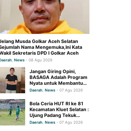
Jelang Musda Golkar Aceh Selatan
Sejumlah Nama Mengemuka,Ini Kata
Wakil Sekretaris DPD I Golkar Aceh
Daerah
,
News
-
08 Agu 2026
Jangan Giring Opini,
BASAGA Adalah Program
Nyata untuk Membantu
Petani Aceh Selatan
Daerah
,
News
-
07 Agu 2026
Bola Ceria HUT RI ke 81
Kecamatan Kluet Selatan :
Ujung Padang Tekuk
Gampong Kapeh 7-0
Daerah
,
News
-
07 Agu 2026