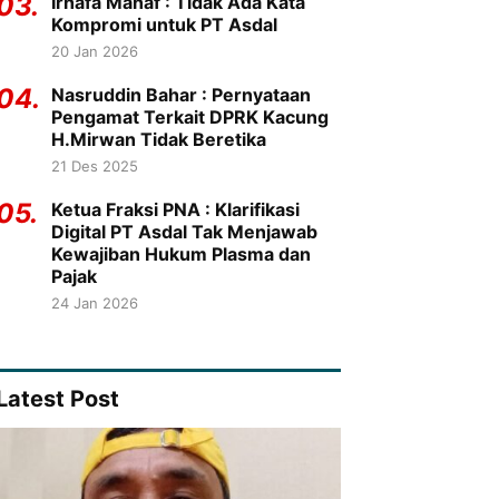
03.
Irhafa Manaf : Tidak Ada Kata
Kompromi untuk PT Asdal
20 Jan 2026
04.
Nasruddin Bahar : Pernyataan
Pengamat Terkait DPRK Kacung
H.Mirwan Tidak Beretika
21 Des 2025
05.
Ketua Fraksi PNA : Klarifikasi
Digital PT Asdal Tak Menjawab
Kewajiban Hukum Plasma dan
Pajak
24 Jan 2026
Latest Post