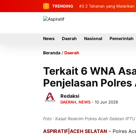
TRENDING
#3
2 Tahanan yang Melarikan 
News
Daerah
Nasional
Pemerintah
Beranda
/
Daerah
Terkait 6 WNA Asal
Penjelasan Polres
Redaksi
DAERAH
,
NEWS
- 10 Jun 2026
Foto : Kasat Reskrim Polres Aceh Selatan IPT
ASPIRATIF|ACEH SELATAN
– Polres Ac