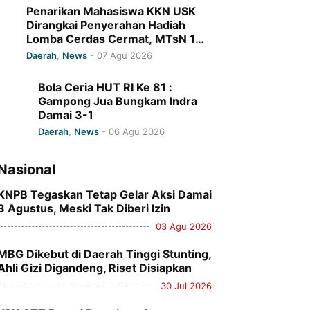
Penarikan Mahasiswa KKN USK
Dirangkai Penyerahan Hadiah
Lomba Cerdas Cermat, MTsN 1
Pidie Jaya Raih Juara I
Daerah
,
News
-
07 Agu 2026
Bola Ceria HUT RI Ke 81 :
Gampong Jua Bungkam Indra
Damai 3-1
Daerah
,
News
-
06 Agu 2026
Nasional
KNPB Tegaskan Tetap Gelar Aksi Damai
3 Agustus, Meski Tak Diberi Izin
03 Agu 2026
MBG Dikebut di Daerah Tinggi Stunting,
Ahli Gizi Digandeng, Riset Disiapkan
30 Jul 2026