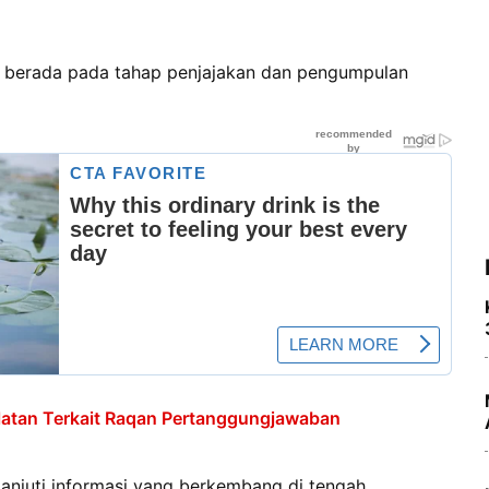
sih berada pada tahap penjajakan dan pengumpulan
latan Terkait Raqan Pertanggungjawaban
anjuti informasi yang berkembang di tengah