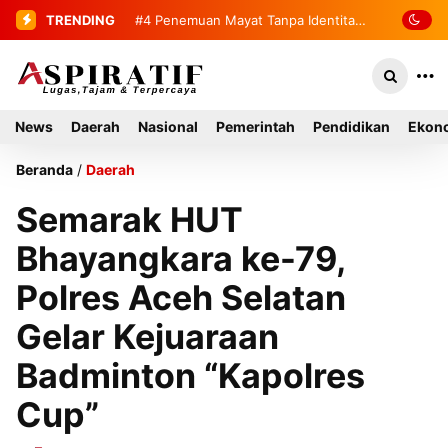
TRENDING
#4
#5
Bupati Mirwan Tinjau Langsung
Penemuan Mayat Tanpa
Identitas Gegerkan Warga Indra
Rumah Warga di Kluet Utara,
Damai Kluet Selatan
Instruksikan Masuk Program Bantuan
News
Daerah
Nasional
Pemerintah
Pendidikan
Ekono
Rumah Tahun 2027
Beranda
/
Daerah
Semarak HUT
Bhayangkara ke-79,
Polres Aceh Selatan
Gelar Kejuaraan
Badminton “Kapolres
Cup”