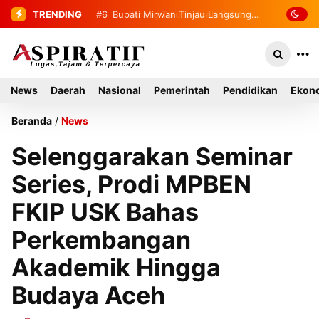
TRENDING
#7
Karang Taruna Aceh Selatan
Dilantik, Rudi MS Jabat Ketua
News
Daerah
Nasional
Pemerintah
Pendidikan
Ekono
Beranda
/
News
Selenggarakan Seminar
Series, Prodi MPBEN
FKIP USK Bahas
Perkembangan
Akademik Hingga
Budaya Aceh