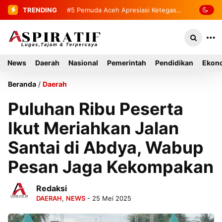
TRENDING
#5
#6
Bupati Mirwan Tinjau Langsung
Pemuda Aceh Apresiasi
Ketegasan Kapolres Aceh Selatan
Rumah Warga di Kluet Utara,
Ungkap Kasus Perampokan Toko
Instruksikan Masuk Program Bantuan
News
Daerah
Nasional
Pemerintah
Pendidikan
Ekono
Emas
Rumah Tahun 2027
Beranda
/
Daerah
Puluhan Ribu Peserta
Ikut Meriahkan Jalan
Santai di Abdya, Wabup
Pesan Jaga Kekompakan
Redaksi
DAERAH
,
NEWS
- 25 Mei 2025