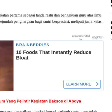
gkatan pertama sebagai tanda restu dan pengakuan guru atas ilmu
ejumlah penghargaan bagi santri berprestasi, meliputi juara kelas,
 Yang Pelintir Kegiatan Baksos di Abdya
ya menyampaikan apresiasi kepada seluruh santri yang telah