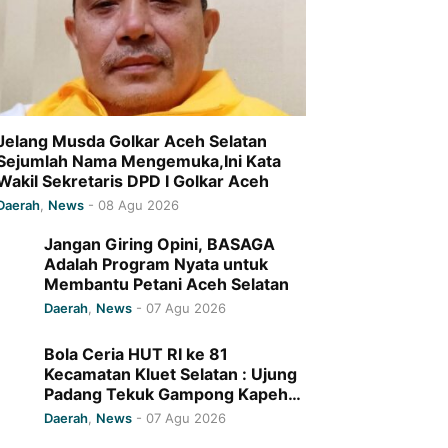
Jelang Musda Golkar Aceh Selatan
Sejumlah Nama Mengemuka,Ini Kata
Wakil Sekretaris DPD I Golkar Aceh
Daerah
,
News
-
08 Agu 2026
Jangan Giring Opini, BASAGA
Adalah Program Nyata untuk
Membantu Petani Aceh Selatan
Daerah
,
News
-
07 Agu 2026
Bola Ceria HUT RI ke 81
Kecamatan Kluet Selatan : Ujung
Padang Tekuk Gampong Kapeh
7-0
Daerah
,
News
-
07 Agu 2026