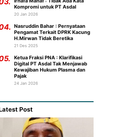
03.
Irhafa Manaf : Tidak Ada Kata
Kompromi untuk PT Asdal
20 Jan 2026
04.
Nasruddin Bahar : Pernyataan
Pengamat Terkait DPRK Kacung
H.Mirwan Tidak Beretika
21 Des 2025
05.
Ketua Fraksi PNA : Klarifikasi
Digital PT Asdal Tak Menjawab
Kewajiban Hukum Plasma dan
Pajak
24 Jan 2026
Latest Post