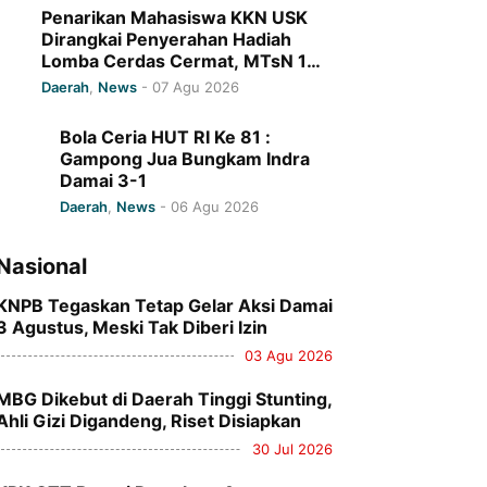
Penarikan Mahasiswa KKN USK
Dirangkai Penyerahan Hadiah
Lomba Cerdas Cermat, MTsN 1
Pidie Jaya Raih Juara I
Daerah
,
News
-
07 Agu 2026
Bola Ceria HUT RI Ke 81 :
Gampong Jua Bungkam Indra
Damai 3-1
Daerah
,
News
-
06 Agu 2026
Nasional
KNPB Tegaskan Tetap Gelar Aksi Damai
3 Agustus, Meski Tak Diberi Izin
03 Agu 2026
MBG Dikebut di Daerah Tinggi Stunting,
Ahli Gizi Digandeng, Riset Disiapkan
30 Jul 2026