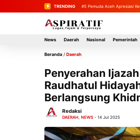
TRENDING
#5
#6
Bupati Mirwan Tinjau Lang
Pemuda Aceh Apresia
Emas
Rumah Tahun 2027
News
Daerah
Nasional
Pemerintah
Beranda
/
Daerah
Penyerahan Ijazah
Raudhatul Hidayah
Berlangsung Khid
Redaksi
DAERAH
,
NEWS
- 14 Jul 2025