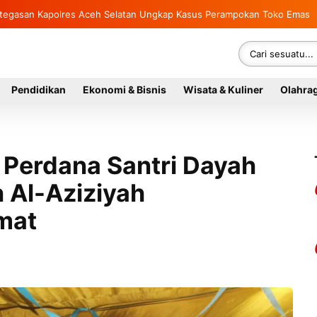
sung Rumah Warga di Kluet Utara, Instruksikan Masuk Program Bantuan
si Ketegasan Kapolres Aceh Selatan Ungkap Kasus Perampokan Toko
Pendidikan
Ekonomi & Bisnis
Wisata & Kuliner
Olahra
 Perdana Santri Dayah
 Al-Aziziyah
mat