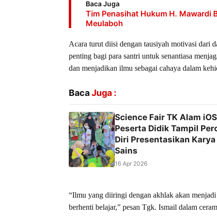
Baca Juga
Tim Penasihat Hukum H. Mawardi B
Meulaboh
Acara turut diisi dengan tausiyah motivasi dar
penting bagi para santri untuk senantiasa menj
dan menjadikan ilmu sebagai cahaya dalam keh
Baca
Juga :
Science Fair TK Alam iOS
Peserta Didik Tampil Per
Diri Presentasikan Karya
Sains
16 Apr 2026
“Ilmu yang diiringi dengan akhlak akan menjadi 
berhenti belajar,” pesan Tgk. Ismail dalam cera