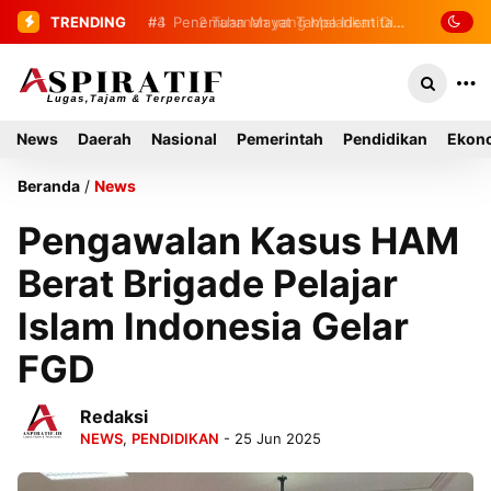
TRENDING
#4
Penemuan Mayat Tanpa Identitas
Gegerkan Warga Indra Damai Kluet
Selatan
News
Daerah
Nasional
Pemerintah
Pendidikan
Ekono
Beranda
/
News
Pengawalan Kasus HAM
Berat Brigade Pelajar
Islam Indonesia Gelar
FGD
Redaksi
NEWS
,
PENDIDIKAN
- 25 Jun 2025