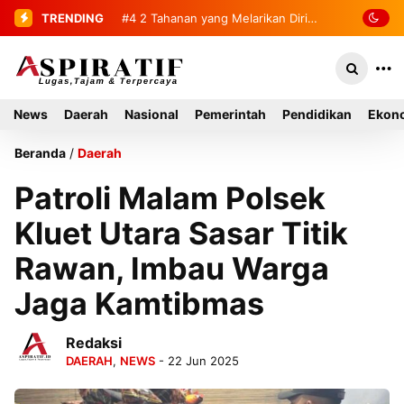
TRENDING
#4
#5
2 Tahanan yang Melarikan Diri
Bandar Dua Sambut 236
…
Berhasil Diamankan Kembali
Mahasiswa KKN USK Reguler dan
Literasi 2026
News
Daerah
Nasional
Pemerintah
Pendidikan
Ekono
Beranda
/
Daerah
Patroli Malam Polsek
Kluet Utara Sasar Titik
Rawan, Imbau Warga
Jaga Kamtibmas
Redaksi
DAERAH
,
NEWS
- 22 Jun 2025