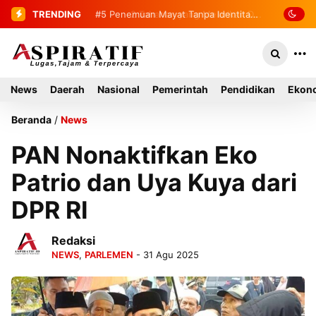
TRENDING
#5
Penemuan Mayat Tanpa Identitas
Gegerkan Warga Indra Damai Kluet
Selatan
News
Daerah
Nasional
Pemerintah
Pendidikan
Ekono
Beranda
/
News
PAN Nonaktifkan Eko
Patrio dan Uya Kuya dari
DPR RI
Redaksi
NEWS
,
PARLEMEN
- 31 Agu 2025