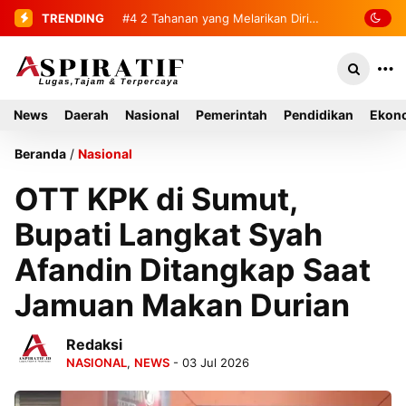
TRENDING
#4
#5
Bandar Dua Sambut 236
2 Tahanan yang Melarikan Diri
Berhasil Diamankan Kembali
Mahasiswa KKN USK Reguler dan
Literasi 2026
News
Daerah
Nasional
Pemerintah
Pendidikan
Ekono
Beranda
/
Nasional
OTT KPK di Sumut,
Bupati Langkat Syah
Afandin Ditangkap Saat
Jamuan Makan Durian
Redaksi
NASIONAL
,
NEWS
- 03 Jul 2026